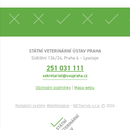
STÁTNÍ VETERINÁRNÍ ÚSTAV PRAHA
Sídlištní 136/24, Praha 6 – Lysolaje
251 031 111
sekretariat@svupraha.cz
Obchodní podmínky
|
Mapa webu
Redakční systém
WebRedakce
-
NETservis s.r.o.
© 2026