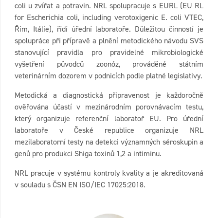
coli u zvířat a potravin. NRL spolupracuje s EURL (EU RL
for Escherichia coli, including verotoxigenic E. coli VTEC,
Řím, Itálie), řídí úřední laboratoře. Důležitou činností je
spolupráce při přípravě a plnění metodického návodu SVS
stanovující pravidla pro pravidelné mikrobiologické
vyšetření původců zoonóz, prováděné státním
veterinárním dozorem v podnicích podle platné legislativy.
Metodická a diagnostická připravenost je každoročně
ověřována účastí v mezinárodním porovnávacím testu,
který organizuje referenční laboratoř EU. Pro úřední
laboratoře v České republice organizuje NRL
mezilaboratorní testy na detekci významných séroskupin a
genů pro produkci Shiga toxinů 1,2 a intiminu.
NRL pracuje v systému kontroly kvality a je akreditovaná
v souladu s ČSN EN ISO/IEC 17025:2018.