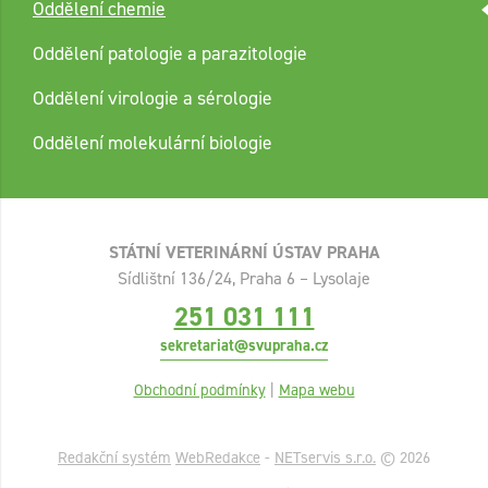
Oddělení chemie
Oddělení patologie a parazitologie
Oddělení virologie a sérologie
Oddělení molekulární biologie
STÁTNÍ VETERINÁRNÍ ÚSTAV PRAHA
Sídlištní 136/24, Praha 6 – Lysolaje
251 031 111
sekretariat@svupraha.cz
Obchodní podmínky
|
Mapa webu
Redakční systém
WebRedakce
-
NETservis s.r.o.
© 2026