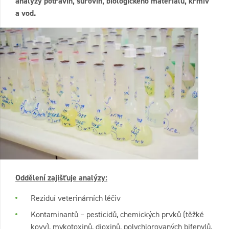
analýzy potravin, surovin, biologického materiálu, krmiv
a vod.
Oddělení zajišťuje analýzy:
Reziduí veterinárních léčiv
Kontaminantů – pesticidů, chemických prvků (těžké
kovy), mykotoxinů, dioxinů, polychlorovaných bifenylů,