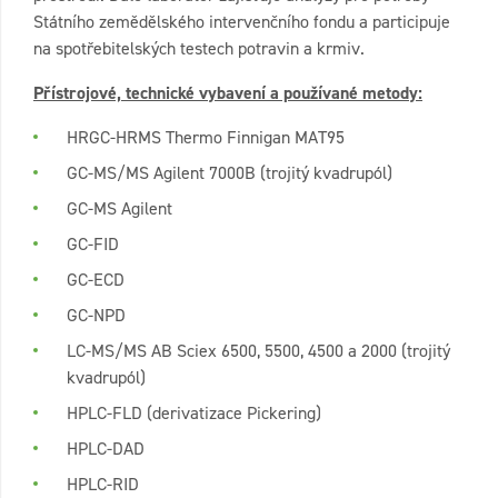
Státního zemědělského intervenčního fondu a participuje
na spotřebitelských testech potravin a krmiv.
Přístrojové, technické vybavení a používané metody:
HRGC-HRMS Thermo Finnigan MAT95
GC-MS/MS Agilent 7000B (trojitý kvadrupól)
GC-MS Agilent
GC-FID
GC-ECD
GC-NPD
LC-MS/MS AB Sciex 6500, 5500, 4500 a 2000 (trojitý
kvadrupól)
HPLC-FLD (derivatizace Pickering)
HPLC-DAD
HPLC-RID