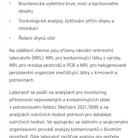
Biochemická vyšetření krve, moči a bachorového
obsahu
Toxikologické analýzy, zjišťování příčin úhynu a
intoxikací
Řešení úhynů včel
Na oddělení chemie jsou zřízeny národní referenční
laboratoře (NRL): NRL pro kontaminující látky z výroby,
NRL pro rezidua pesticidů a PCB a NRL pro halogenované
perzistentní organické znečišťující látky v krmivech a
potravinách.
Laboratoř se podílí na analýzách pro monitoring
přítomnosti nepovolených a kontaminujících látek
v potravinovém řetězci (Nařízení 2021/808) a na
analýzách nutričních hodnot potravin pro databáze
nutričních hodnot. Ve spolupráci se státními a soukromými
organizacemi provádí analýzy kontaminantů v životním
prostředí. Dále laboratoř zajišťuje analýzy pro potřeby