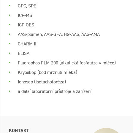
GPC, SPE
ICP-MS
ICP-OES
AAS-plamen, AAS-GFA, HG-AAS, AAS-AMA
CHARM II
ELISA
Fluorophos FLM-200 (alkalická fosfatáza v mléce)
Kryoskop (bod mrznutí mléka)
Ionosep (isotachoforéza)
a další laboratorní přístroje a zařízení
KONTAKT