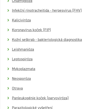
Chlamydióza
Infekční rinotracheitida - herpesvirus (FHV)
Kaliciviróza
Koronavirus koček (FIP)
Kožní seškrab - bakteriologická diagnostika
Leishmanióza
Leptospiróza
Mykoplazmata
Neosporóza
Otrava
Panleukopénie koček (parvoviróza)
Parazitologické vyšetření