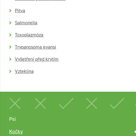
Pitva
Salmonella
Toxoplazmóza
Trypanosoma evansi
Vyšetření před krytím
Vzteklina
Psi
Kočky