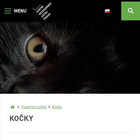
Vyšetření zvířat
Kočky
KOČKY