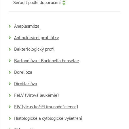
Seřadit podle doporučení
Anaplasmóza
Antinukleární protilátky
Bakteriologický profil
Bartonelóza - Bartonella henselae
Borelióza
Dirofilarióza
FeLV (virová leukémie)
FIV (virus kočičí imunodeficience)
Histologické a cytologické vyšetření