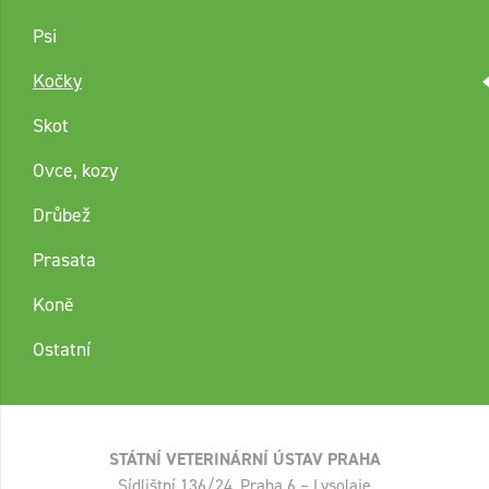
Psi
Kočky
Skot
Ovce, kozy
Drůbež
Prasata
Koně
Ostatní
STÁTNÍ VETERINÁRNÍ ÚSTAV PRAHA
Sídlištní 136/24, Praha 6 – Lysolaje