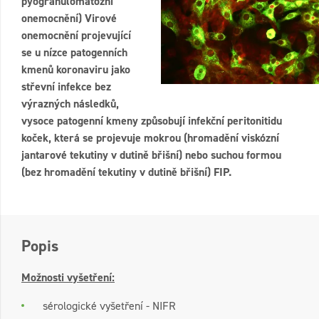
pyogranulomatózní
onemocnění) Virové
onemocnění projevující
se u nízce patogenních
kmenů koronaviru jako
střevní infekce bez
výrazných následků,
vysoce patogenní kmeny způsobují infekční peritonitidu
koček, která se projevuje mokrou (hromadění viskózní
jantarové tekutiny v dutině břišní) nebo suchou formou
(bez hromadění tekutiny v dutině břišní) FIP.
Popis
Možnosti vyšetření:
sérologické vyšetření - NIFR