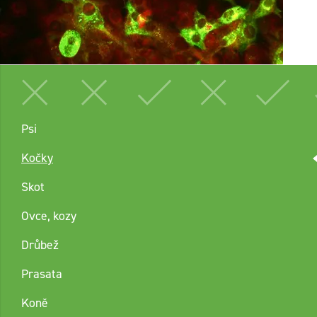
Psi
Kočky
Skot
Ovce, kozy
Drůbež
Prasata
Koně