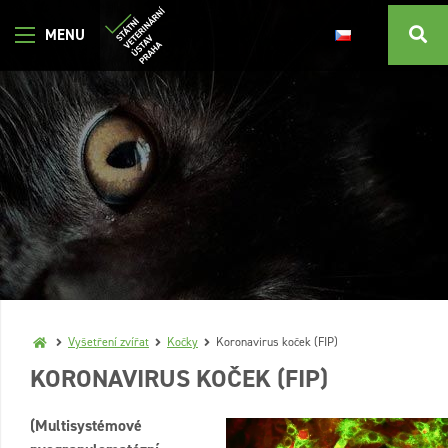
Vyšetření zvířat
Kočky
Koronavirus koček (FIP)
KORONAVIRUS KOČEK (FIP)
(Multisystémové