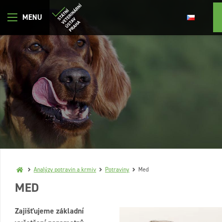
Analýzy potravin a krmiv
Potraviny
Med
MED
Zajišťujeme základní