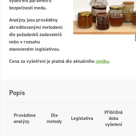
vyšetření parametrů
bezpečnosti medu.
Analýzy jsou prováděny
akreditovanými metodami
dle požadavků zadavatelů
nebo v rozsahu
stanoveném legislativou.
Cena za vyšetření je platná dle aktuálního
ceníku
.
Popis
Přibližná
Provádíme
Dle
Legislativa
doba
analýzy
metody
vyšetení