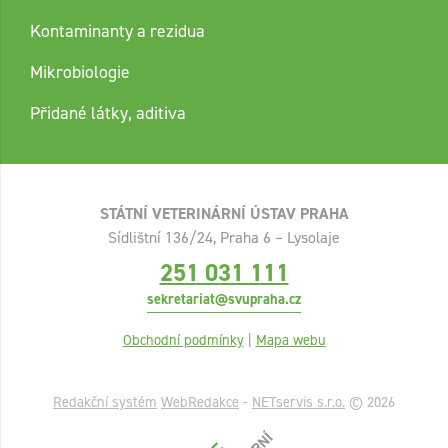
Kontaminanty a rezidua
Mikrobiologie
Přidané látky, aditiva
STÁTNÍ VETERINÁRNÍ ÚSTAV PRAHA
Sídlištní 136/24, Praha 6 – Lysolaje
251 031 111
sekretariat@svupraha.cz
Obchodní podmínky
|
Mapa webu
Redakční systém
WebRedakce
-
NETservis s.r.o.
© 2026