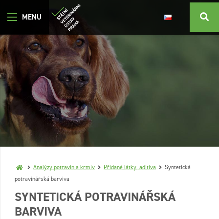
Analýzy potravin a krmiv
Přidané látky, aditiva
Syntetická
potravinářská barviva
SYNTETICKÁ POTRAVINÁŘSKÁ
BARVIVA