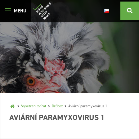
Vyšetření zvířat
Drůbež
Aviární paramyxovirus 1
AVIÁRNÍ PARAMYXOVIRUS 1