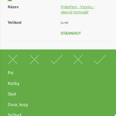
Název
Vyšetření - Vzorku -
obecný formulář
Velikost
0,4 MB
STÁHNOUT
Psi
Kočky
Skot
Ovce, kozy
Drůbež