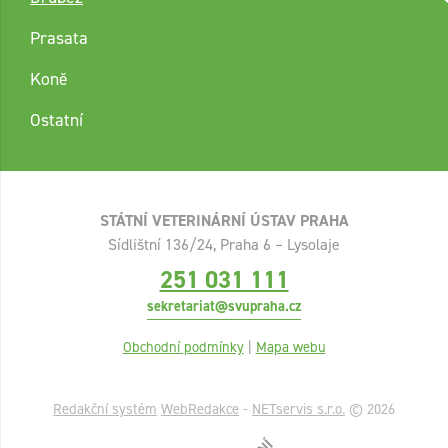
Prasata
Koně
Ostatní
STÁTNÍ VETERINÁRNÍ ÚSTAV PRAHA
Sídlištní 136/24, Praha 6 – Lysolaje
251 031 111
sekretariat@svupraha.cz
Obchodní podmínky
|
Mapa webu
Redakční systém
WebRedakce
-
NETservis s.r.o.
© 2026