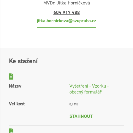
MVDr. Jitka Horníčková
604 917 488
jitka.hornickova@svupraha.cz
Ke stažení
Název
Vyšetření - Vzorku -
obecný formulář
Velikost
0,1 MB
STÁHNOUT