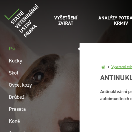
VYŠETŘENÍ
ANALÝZY POTRA
ZVÍŘAT
KRMIV
Psi
Kočky
Vyšetření zví
Skot
ANTINUKL
Ovce, kozy
Antinukleární pr
Drůbež
autoimunitních 
Prasata
Koně