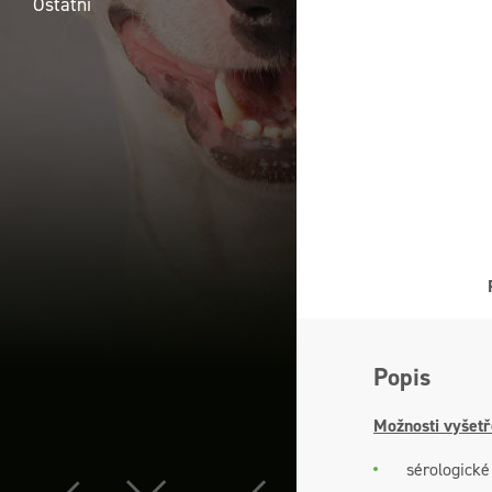
Ostatní
Popis
Možnosti vyšetř
sérologické