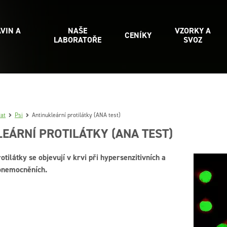
VIN A
NAŠE
VZORKY A
CENÍKY
LABORATOŘE
SVOZ
řat
Psi
Antinukleární protilátky (ANA test)
EÁRNÍ PROTILÁTKY (ANA TEST)
otilátky se objevují v krvi při hypersenzitivních a
onemocněních.