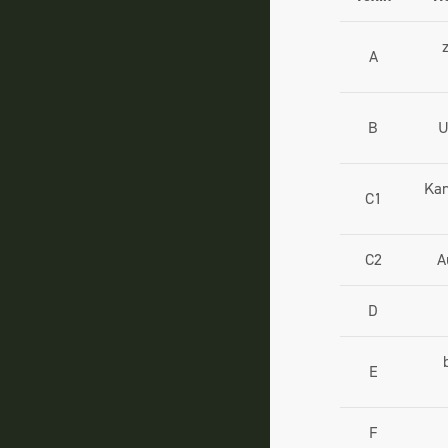
A
B
U
Kan
C1
C2
A
D
E
F