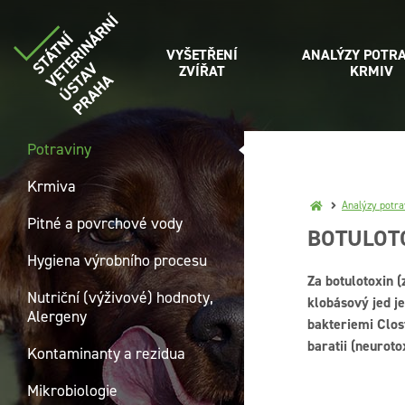
VYŠETŘENÍ
ANALÝZY POTRA
ZVÍŘAT
KRMIV
Potraviny
Krmiva
Analýzy potra
Pitné a povrchové vody
BOTULOT
Hygiena výrobního procesu
Za botulotoxin (
Nutriční (výživové) hodnoty,
klobásový jed j
Alergeny
bakteriemi Clos
baratii (neuroto
Kontaminanty a rezidua
Mikrobiologie