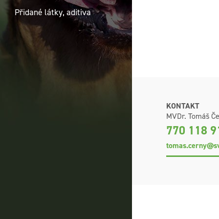
Přidané látky, aditiva
KONTAKT
MVDr. Tomáš Če
770 118 9
tomas.cerny@sv