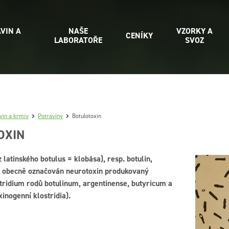
VIN A
NAŠE
VZORKY A
CENÍKY
LABORATOŘE
SVOZ
vin a krmiv
Potraviny
Botulotoxin
OXIN
z latinského botulus = klobása), resp. botulin,
e obecně označován neurotoxin produkovaný
tridium rodů botulinum, argentinense, butyricum a
xinogenní klostridia).