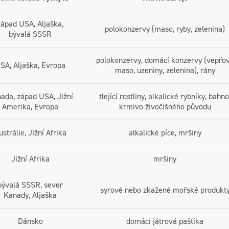
západ USA, Aljaška,
polokonzervy (maso, ryby, zelenina)
bývalá SSSR
polokonzervy, domácí konzervy (vepřo
SA, Aljaška, Evropa
maso, uzeniny, zelenina), rány
ada, západ USA, Jižní
tlející rostliny, alkalické rybníky, bahno
Amerika, Evropa
krmivo živočišného původu
ustrálie, Jižní Afrika
alkalické píce, mršiny
Jižní Afrika
mršiny
bývalá SSSR, sever
syrové nebo zkažené mořské produkt
Kanady, Aljaška
Dánsko
domácí játrová paštika