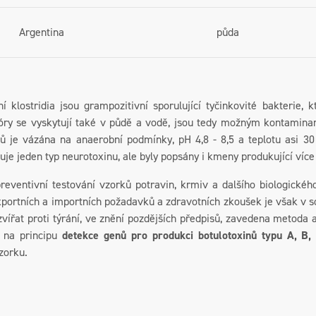
Argentina
půda
í klostridia jsou grampozitivní sporulující tyčinkovité bakterie, 
póry se vyskytují také v půdě a vodě, jsou tedy možným kontamin
nů je vázána na anaerobní podmínky, pH 4,8 - 8,5 a teplotu asi 3
kuje jeden typ neurotoxinu, ale byly popsány i kmeny produkující více
í testování vzorků potravin, krmiv a dalšího biologického m
xportních a importních požadavků a zdravotních zkoušek je však v s
vířat proti týrání, ve znění pozdějších předpisů, zavedena metoda 
 na principu
detekce genů pro produkci botulotoxinů typu A, B,
zorku.