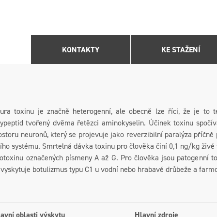
KONTAKTY
KE STAŽENÍ
tura toxinu je značně heterogenní, ale obecně lze říci, že je to
lypeptid tvořený dvěma řetězci aminokyselin. Účinek toxinu spočívá
storu neuronů, který se projevuje jako reverzibilní paralýza příčn
ho systému. Smrtelná dávka toxinu pro člověka činí 0,1 ng/kg živé 
otoxinu označených písmeny A až G. Pro člověka jsou patogenní toxi
 vyskytuje botulizmus typu C1 u vodní nebo hrabavé drůbeže a fa
avní oblasti výskytu
Hlavní zdroje