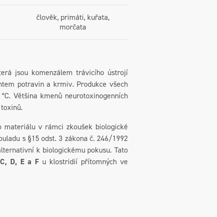
člověk, primáti, kuřata,
morčata
která jsou komenzálem trávicího ústrojí
antem potravin a krmiv. Produkce všech
0 °C. Většina kmenů neurotoxinogenních
 toxinů.
ateriálu v rámci zkoušek biologické
ouladu s §15 odst. 3 zákona č. 246/1992
alternativní k biologickému pokusu. Tato
 C, D, E a F
u klostridií přítomných ve