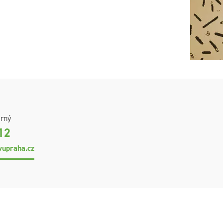
rný
12
upraha.cz