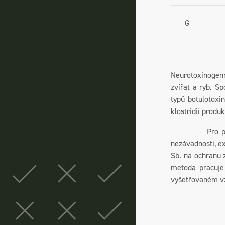
G
Neurotoxinogenn
zvířat a ryb. S
typů botulotoxi
klostridií produ
Pro preventivn
nezávadnosti, e
Sb. na ochranu z
metoda pracuje
vyšetřovaném v