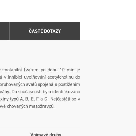
ČASTÉ DOTAZY
 termolabilní (varem po dobu 10 min je
 v inhibici uvolňování acetylcholinu do
ě pruhovaných svalů spojená s postižením
váhy. Do současnosti bylo identifikováno
ny typů A, B, E, F a G. Nejčastěji se v
rmově chovaných masožravců.
Vnímavé druhy