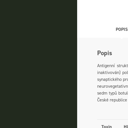
POPIS
Popis
Antigenní struk
inaktivován) po
synaptického pro
neurovegetativní
sedm typů botul
České republice
Toxin
Hl