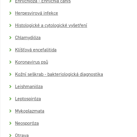
Ehrlichióza - Ehrlichia canis
Herpesvirová infekce
Histologické a cytologické vyšetření
Chlamydióza
Klíšťová encefalitida
Koronavirus psů
Kožní seškrab - bakteriologická diagnostika
Leishmanióza
Leptospiróza
Mykoplazmata
Neosporóza
Otrava