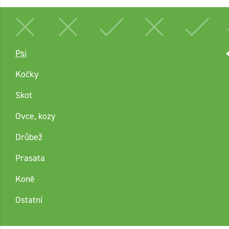
Psi
Kočky
Skot
Ovce, kozy
Drůbež
Prasata
Koně
Ostatní