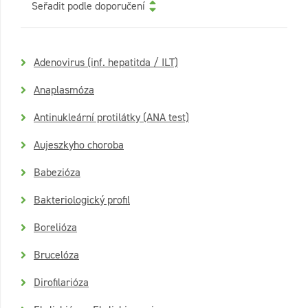
Seřadit podle doporučení
Adenovirus (inf. hepatitda / ILT)
Anaplasmóza
Antinukleární protilátky (ANA test)
Aujeszkyho choroba
Babezióza
Bakteriologický profil
Borelióza
Brucelóza
Dirofilarióza