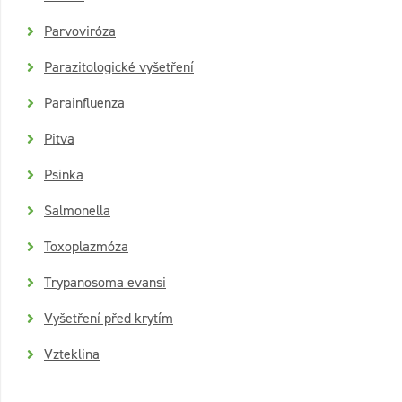
Parvoviróza
Parazitologické vyšetření
Parainfluenza
Pitva
Psinka
Salmonella
Toxoplazmóza
Trypanosoma evansi
Vyšetření před krytím
Vzteklina