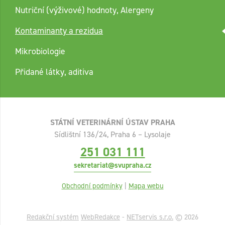
Nutriční (výživové) hodnoty, Alergeny
Kontaminanty a rezidua
Mikrobiologie
Přidané látky, aditiva
STÁTNÍ VETERINÁRNÍ ÚSTAV PRAHA
Sídlištní 136/24, Praha 6 – Lysolaje
251 031 111
sekretariat@svupraha.cz
Obchodní podmínky
|
Mapa webu
Redakční systém
WebRedakce
-
NETservis s.r.o.
© 2026