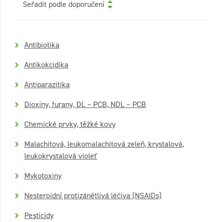
Seřadit podle doporučení
Antibiotika
Antikokcidika
Antiparazitika
Dioxiny, furany, DL – PCB, NDL – PCB
Chemické prvky, těžké kovy
Malachitová, leukomalachitová zeleň, krystalová,
leukokrystalová violeť
Mykotoxiny
Nesteroidní protizánětlivá léčiva (NSAIDs)
Pesticidy