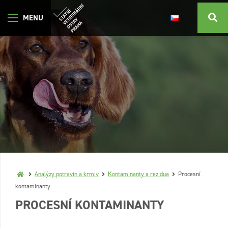
Analýzy potravin a krmiv
Kontaminanty a rezidua
Procesní
kontaminanty
PROCESNÍ KONTAMINANTY