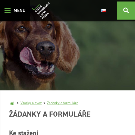
Vzorky a svoz
Žádanky a formuláře
ŽÁDANKY A FORMULÁŘE
Ke stažení