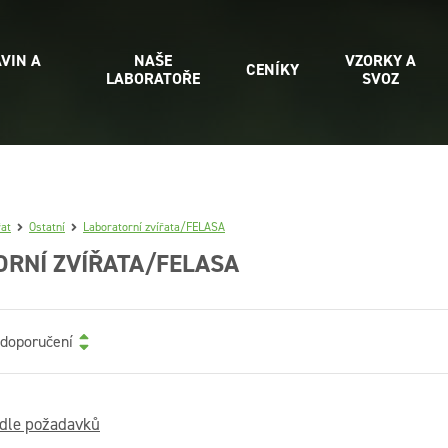
VIN A
NAŠE
VZORKY A
CENÍKY
LABORATOŘE
SVOZ
řat
Ostatní
Laboratorní zvířata/FELASA
RNÍ ZVÍŘATA/FELASA
 doporučení
odle požadavků