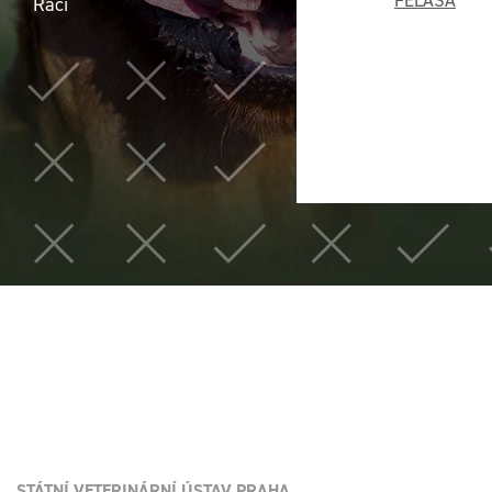
FELASA
Raci
STÁTNÍ VETERINÁRNÍ ÚSTAV PRAHA