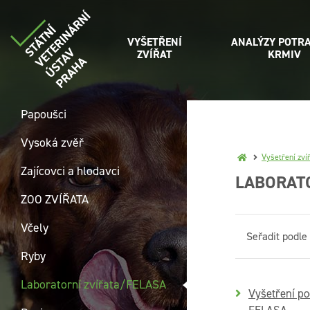
VYŠETŘENÍ
ANALÝZY POTRA
ZVÍŘAT
KRMIV
Papoušci
Vysoká zvěř
Vyšetření zví
Zajícovci a hlodavci
LABORATO
ZOO ZVÍŘATA
Včely
Seřadit podle
Ryby
Laboratorní zvířata/FELASA
Vyšetření p