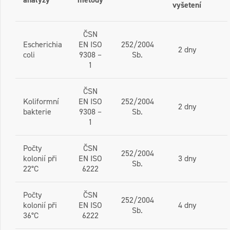
vyšetení
ČSN
Escherichia
EN ISO
252/2004
2 dny
coli
9308 –
Sb.
1
ČSN
Koliformní
EN ISO
252/2004
2 dny
bakterie
9308 –
Sb.
1
Počty
ČSN
252/2004
kolonií při
EN ISO
3 dny
Sb.
22°C
6222
Počty
ČSN
252/2004
kolonií při
EN ISO
4 dny
Sb.
36°C
6222