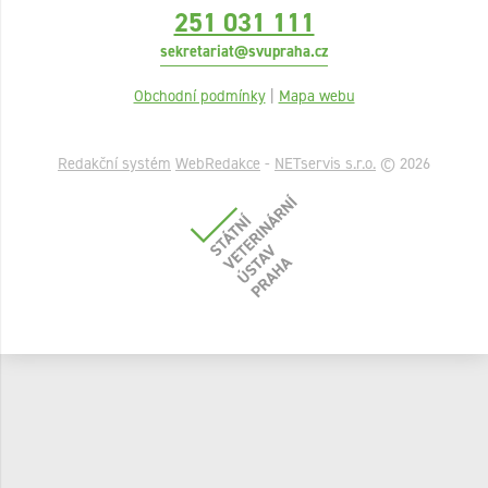
251 031 111
sekretariat@svupraha.cz
Obchodní podmínky
|
Mapa webu
Redakční systém
WebRedakce
-
NETservis s.r.o.
© 2026