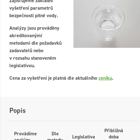
Zajišťujeme základní
vyšetření parametrů
bezpečnosti pitné vody.
Analýzy jsou prováděny
akreditovanými
metodami dle požadavků
zadavatelů nebo
v rozsahu stanoveném
legislativou.
Cena za vyšetření je platná dle aktuálního
ceníku
.
Popis
Přibližná
Provádíme
Dle
Legislativa
doba
analýzy
metody