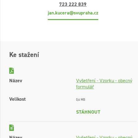
723 222 839
jan.kucera@svupraha.cz
Ke stažení
Název
Vyšetření - Vzorku - obecný
formulář
Velikost
0,4 MB
STÁHNOUT
Název
Vyšetření - Vzorku - obecný