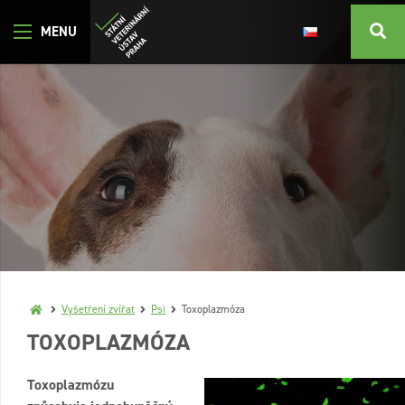
Vyšetření zvířat
Psi
Toxoplazmóza
TOXOPLAZMÓZA
Toxoplazmózu