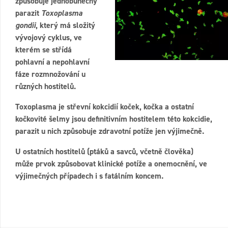
způsobuje jednobuněčný
parazit
Toxoplasma
gondii
, který má složitý
vývojový cyklus, ve
kterém se střídá
pohlavní a nepohlavní
fáze rozmnožování u
různých hostitelů.
Toxoplasma je střevní kokcidií koček, kočka a ostatní
kočkovité šelmy jsou definitivním hostitelem této kokcidie,
parazit u nich způsobuje zdravotní potíže jen výjimečně.
U ostatních hostitelů (ptáků a savců, včetně člověka)
může prvok způsobovat klinické potíže a onemocnění, ve
výjimečných případech i s fatálním koncem.