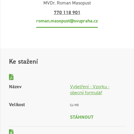
MVDr. Roman Masopust
770 118 901
roman.masopust@svupraha.cz
Ke stažení
Název
Vyšetření - Vzorku -
obecný formulář
Velikost
0,4 MB
STÁHNOUT