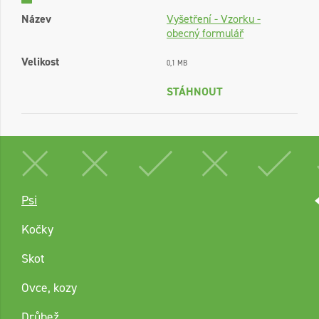
Název
Vyšetření - Vzorku -
obecný formulář
Velikost
0,1 MB
STÁHNOUT
Psi
Kočky
Skot
Ovce, kozy
Drůbež