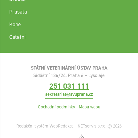
Prasata
Koně
Ostatní
STÁTNÍ VETERINÁRNÍ ÚSTAV PRAHA
Sídlištní 136/24, Praha 6 – Lysolaje
251 031 111
sekretariat@svupraha.cz
Obchodní podmínky
|
Mapa webu
Redakční systém
WebRedakce
-
NETservis s.r.o.
© 2026