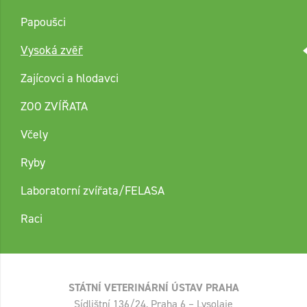
Papoušci
Vysoká zvěř
Zajícovci a hlodavci
ZOO ZVÍŘATA
Včely
Ryby
Laboratorní zvířata/FELASA
Raci
STÁTNÍ VETERINÁRNÍ ÚSTAV PRAHA
Sídlištní 136/24, Praha 6 – Lysolaje