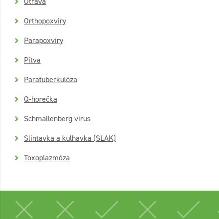
Otrava
Orthopoxviry
Parapoxviry
Pitva
Paratuberkulóza
Q-horečka
Schmallenberg virus
Slintavka a kulhavka (SLAK)
Toxoplazmóza