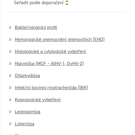
Seřadit podle doporučení
Bakteriologický profil
Hemoragické onemocnění jelenovitých (EHD)
Histologické a cytologické vyšetření
Hlavnička (MCF – AlHV-1, OvHV-2)
Chlamydióza
Infekční bovinní rinotracheitida (IBR)
Koprologické vyšetření
Leptospiróza
Listerióza