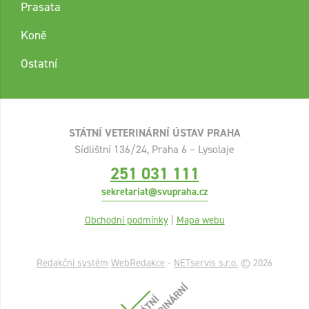
Prasata
Koně
Ostatní
STÁTNÍ VETERINÁRNÍ ÚSTAV PRAHA
Sídlištní 136/24, Praha 6 – Lysolaje
251 031 111
sekretariat@svupraha.cz
Obchodní podmínky
|
Mapa webu
Redakční systém
WebRedakce
-
NETservis s.r.o.
© 2026