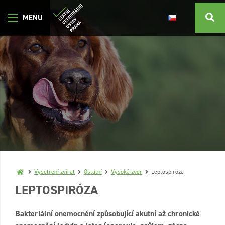
Vyšetření zvířat
Ostatní
Vysoká zvěř
Leptospiróza
LEPTOSPIRÓZA
Bakteriální onemocnění způsobující akutní až chronické