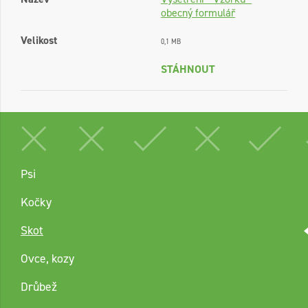
obecný formulář
Velikost
0,1 MB
STÁHNOUT
Psi
Kočky
Skot
Ovce, kozy
Drůbež