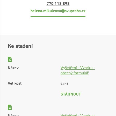
770 118 898
helena.mikulcova@svupraha.cz
Ke stažení
Název
Vyšetření - Vzorku -
obecný formulář
Velikost
0,4 MB
STÁHNOUT
Název
Vyšetření - Vzorku -