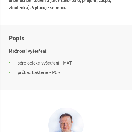
onemocnění ledvin a jater (anorexie, průjem, zácpa,
žloutenka). Vylučuje se močí.
Popis
Možnosti vyšetření:
sérologické vyšetření - MAT
průkaz bakterie - PCR