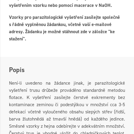
vyšetřením vzorku nebo pomocí macerace v NaOH.
Vzorky pro parazitologické vyšetření zasílejte společně
s řádně vyplněnou žádankou, včetně vaší e-mailové
adresy. Žádanku je možné stáhnout zde v záložce "ke
stažení".
Popis
Není-li uvedeno na žádance jinak, je parazitologické
vyšetření trusu drůbeže prováděno standardně metodou
flotace. K vyšetření zasílejte čerstvé exkrementy bez
kontaminace zeminou či podestýlkou v množství cca 3-5
defekací včetně vyloučeného obsahu slepých střev (řidší,
barva žlutohnědá až tmavší hnědá) od každého jedince.
Směsné vzorky z hejna odebírejte v adekvátním množství.
Čerstvý trus je vhodné uložit do chladničkových teplot,