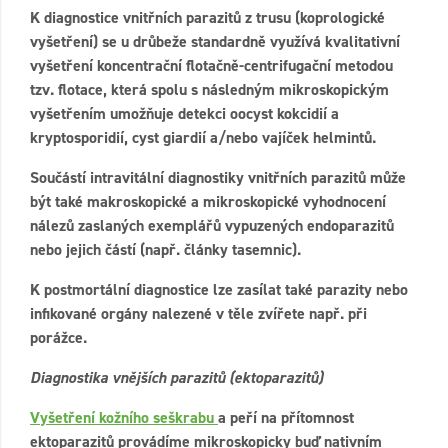
K diagnostice vnitřních parazitů z trusu (koprologické
vyšetření) se u drůbeže standardně využívá kvalitativní
vyšetření koncentrační flotačně-centrifugační metodou
tzv. flotace, která spolu s následným mikroskopickým
vyšetřením umožňuje detekci oocyst kokcidií a
kryptosporidií, cyst giardií a/nebo vajíček helmintů.
Součástí intravitální diagnostiky vnitřních parazitů může
být také makroskopické a mikroskopické vyhodnocení
nálezů zaslaných exemplářů vypuzených endoparazitů
nebo jejich částí (např. články tasemnic).
K postmortální diagnostice lze zasílat také parazity nebo
infikované orgány nalezené v těle zvířete např. při
porážce.
Diagnostika vnějších parazitů (ektoparazitů)
Vyšetření kožního seškrabu
a peří na přítomnost
ektoparazitů provádíme mikroskopicky buď nativním