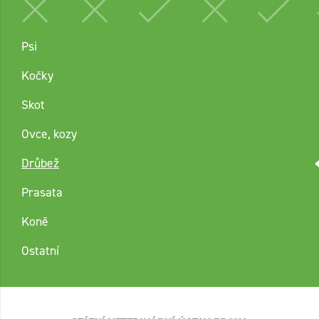
Psi
Kočky
Skot
Ovce, kozy
Drůbež
Prasata
Koně
Ostatní