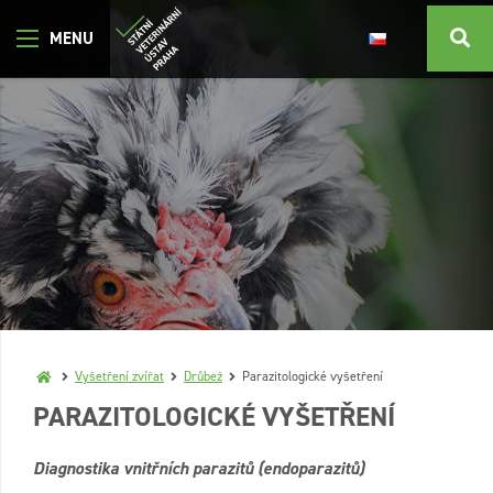
Vyšetření zvířat
Drůbež
Parazitologické vyšetření
PARAZITOLOGICKÉ VYŠETŘENÍ
Diagnostika vnitřních parazitů (endoparazitů)