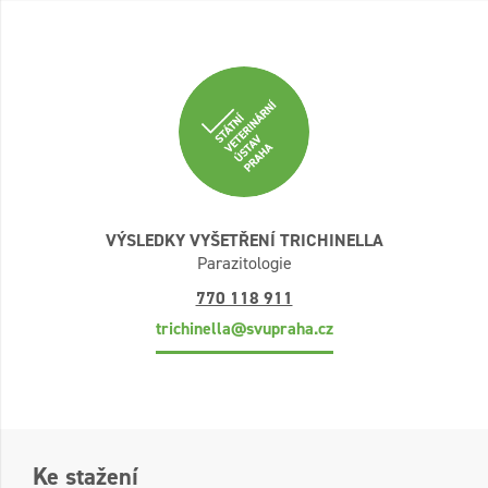
VÝSLEDKY VYŠETŘENÍ TRICHINELLA
Parazitologie
770 118 911
trichinella@svupraha.cz
Ke stažení