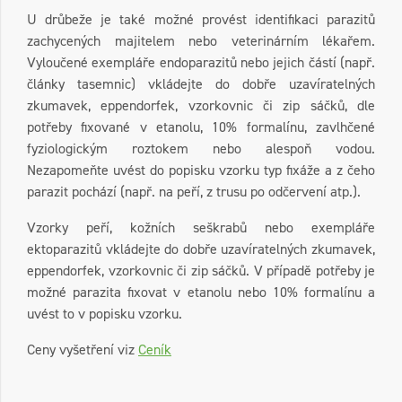
U drůbeže je také možné provést identifikaci parazitů
zachycených majitelem nebo veterinárním lékařem.
Vyloučené exempláře endoparazitů nebo jejich částí (např.
články tasemnic) vkládejte do dobře uzavíratelných
zkumavek, eppendorfek, vzorkovnic či zip sáčků, dle
potřeby fixované v etanolu, 10% formalínu, zavlhčené
fyziologickým roztokem nebo alespoň vodou.
Nezapomeňte uvést do popisku vzorku typ fixáže a z čeho
parazit pochází (např. na peří, z trusu po odčervení atp.).
Vzorky peří, kožních seškrabů nebo exempláře
ektoparazitů vkládejte do dobře uzavíratelných zkumavek,
eppendorfek, vzorkovnic či zip sáčků. V případě potřeby je
možné parazita fixovat v etanolu nebo 10% formalínu a
uvést to v popisku vzorku.
Ceny vyšetření viz
Ceník