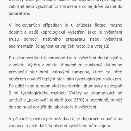
zabránit jeho vyschnutí či zmražení a co nejdříve zaslat do
laboratoře.
V indikovaných případech je u drůbeže flotaci možno
doplnit o další koprologická vyšetření jako je vyšetření
trusu pomocí nativního preparátu nebo vyšetření
sedimentační (diagnostika vajíček motolic a vrtejšů).
Pro diagnostiku trichomonád lze k vyšetření dodat výtěry
z volete. Výtěry z volete případně ze zobákové dutiny se
provádějí sterilními vatovými tampony, které se před
odběrem navlhčí teplým sterilním fyziologickým roztokem.
Po odběru se tampon vloží do sterilní zkumavky s alespoň
2 ml fyziologického roztoku. Výtěry ve zkumavkách se
udržují v „pokojové“ teplotě (cca 25°C) a urychleně, tentýž
den se musí doručit do laboratoře k vyšetření.
V případě specifických požadavků, je doporučeno uvést na
žádance o jaké další konkrétní vyšetření máte zájem.