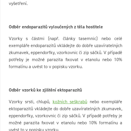
vyšetření.
Odběr endoparazitů vyloučených z těla hostitele
Vzorky s částmi (např. články tasemnic) nebo celé
exempláře endoparazitů vkládejte do dobře uzavíratelných
zkumavek, eppendorfky, vzorkovnic či zip sáčků. V případě
potřeby je možné parazita fixovat v etanolu nebo 10%
formalínu a uvést to v popisku vzorku.
Odběr vzorků ke zjištění ektoparazitů
Vzorky srsti, chlupů,
kožních seškrabů
nebo exempláře
ektoparazitů vkládejte do dobře uzavíratelných zkumavek,
eppendorfky, vzorkovnic či zip sáčků. V případě potřeby je
možné parazita fixovat v etanolu nebo 10% formalínu a
uvést to v popisku vzorku.