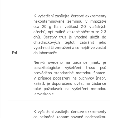
K vyšetření zasílejte čerstvé exkrementy
nekontaminované zeminou v množství
cca 20 g (tzn. velikost 2-3 vlašských
ořechů) optimálně získané sběrem ze 2-3
dnů. Čerstvý trus je vhodné uložit do
chladničkových teplot, zabránit jeho
vyschnutí či zmražení a co nejdříve zaslat
Psi
do laboratoře.
Není-li uvedeno na žádance jinak, je
parazitologické vyšetření trusu psů
prováděno standardně metodou flotace.
V případě podezření na plicnivky (např.
kašel), je doporučeno uvést na žádance
také požadavek na vyšetření metodou
larvoskopie.
K vyšetření zasílejte čerstvé exkrementy
co nejméně kontaminované podestýlkou