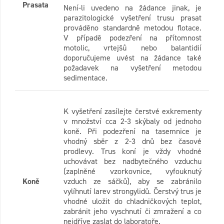
Prasata
Není-li uvedeno na žádance jinak, je
parazitologické vyšetření trusu prasat
prováděno standardně metodou flotace.
V případě podezření na přítomnost
motolic, vrtejšů nebo balantidií
doporučujeme uvést na žádance také
požadavek na vyšetření metodou
sedimentace.
K vyšetření zasílejte čerstvé exkrementy
v množství cca 2-3 skýbaly od jednoho
koně. Při podezření na tasemnice je
vhodný sběr z 2-3 dnů bez časové
prodlevy. Trus koní je vždy vhodné
uchovávat bez nadbytečného vzduchu
(zaplněné vzorkovnice, vyfouknutý
Koně
vzduch ze sáčků), aby se zabránilo
vylíhnutí larev strongylidů. Čerstvý trus je
vhodné uložit do chladničkových teplot,
zabránit jeho vyschnutí či zmražení a co
nejdříve zaslat do laboratoře.