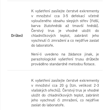
K vyšetření zasílejte čerstvé exkrementy
v množství cca 3-5 defekací včetně
vyloučeného obsahu slepých střev (řidší,
barva žlutohnědá až tmavší hnědá).
Čerstvý trus je vhodné uložit do
Drůbež
chladničkových teplot, zabránit jeho
vyschnutí či zmražení a co nejdříve zaslat
do laboratoře.
Není-li uvedeno na žádance jinak, je
parazitologické vyšetření trusu drůbeže
prováděno standardně metodou flotace.
K vyšetření zasílejte čerstvé exkrementy
v množství cca 20 g (tzn. velikost 2-3
vlašských ořechů). Čerstvý trus je vhodné
uložit do chladničkových teplot, zabránit
jeho vyschnutí či zmražení, co nejdříve
zaslat do laboratoře.