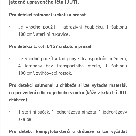
jatečně upraveného těla (JUT).
Pro detekci salmonel u skotu a prasat
Je vhodné použít 1 abrazivní houbičku, 1 šablonu
100 cm², sterilní rukavice.
Pro detekci E. coli O157 u
skotu a prasat
Je vhodné použít 4 tampony s transportním médiem,
4 tampony bez transportního média, 1 šablonu
100 cm², zvlhčovací roztok.
Pro detekci salmonel u drůbeže si lze vyžádat materiál
na provedení odběru jednoho vzorku (kůže z krku tří JUT
drůbeže)
1 sterilní sáček, 1 jednorázová pinzeta, 1 jednorázový
skalpel.
Pro detekci kampylobakterů u drůbeže si lze vyžádat