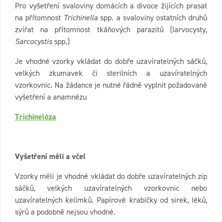
Pro vyšetření svaloviny domácích a divoce žijících prasat
na přítomnost
Trichinella
spp. a svaloviny ostatních druhů
zvířat na přítomnost tkáňových parazitů (larvocysty,
Sarcocystis
spp.)
Je vhodné vzorky vkládat do dobře uzavíratelných sáčků,
velkých zkumavek či sterilních a uzavíratelných
vzorkovnic. Na žádance je nutné řádně vyplnit požadované
vyšetření a anamnézu
Trichinelóza
Vyšetření měli a včel
Vzorky měli je vhodné vkládat do dobře uzavíratelných zip
sáčků, velkých uzavíratelných vzorkovnic nebo
uzavíratelných kelímků. Papírové krabičky od sirek, léků,
sýrů a podobně nejsou vhodné.