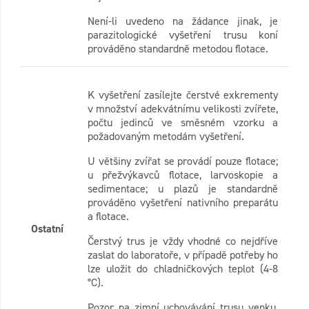
Není-li uvedeno na žádance jinak, je
parazitologické vyšetření trusu koní
prováděno standardně metodou flotace.
K vyšetření zasílejte čerstvé exkrementy
v množství adekvátnímu velikosti zvířete,
počtu jedinců ve směsném vzorku a
požadovaným metodám vyšetření.
U většiny zvířat se provádí pouze flotace;
u přežvýkavců flotace, larvoskopie a
sedimentace; u plazů je standardně
prováděno vyšetření nativního preparátu
a flotace.
Ostatní
Čerstvý trus je vždy vhodné co nejdříve
zaslat do laboratoře, v případě potřeby ho
lze uložit do chladničkových teplot (4-8
°C).
Pozor na zimní uchovávání trusu venku,