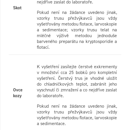
nejdříve zaslat do laboratoře.
Skot
Pokud není na žádance uvedeno jinak,
vzorky trusu přežvýkavců jsou vždy
vyšetřovány metodou flotace, larvoskopie
a sedimentace; vzorky trusu telat na
mléčné výživě metodou jednoduše
barveného preparátu na kryptosporidie a
flotací.
K vyšetření zasílejte čerstvé exkrementy
v množství cca 25 bobků pro kompletní
vyšetření. Čerstvý trus je vhodné uložit
do chladničkových teplot, zabránit jeho
Ovce
vyschnutí či zmražení a co nejdříve zaslat
kozy
do laboratoře.
Pokud není na žádance uvedeno jinak,
vzorky trusu přežvýkavců jsou vždy
vyšetřovány metodou flotace, larvoskopie
a sedimentace.