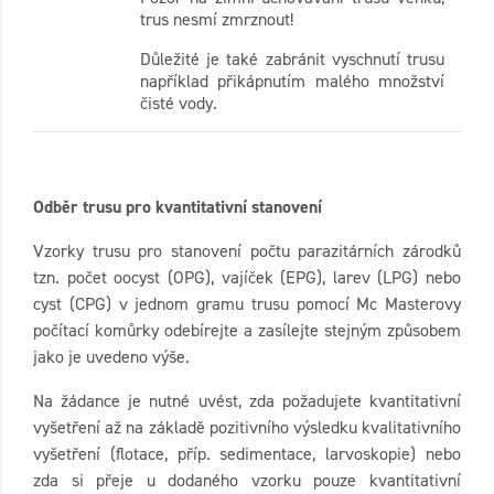
trus nesmí zmrznout!
Důležité je také zabránit vyschnutí trusu
například přikápnutím malého množství
čisté vody.
Odběr trusu pro kvantitativní stanovení
Vzorky trusu pro stanovení počtu parazitárních zárodků
tzn. počet oocyst (OPG), vajíček (EPG), larev (LPG) nebo
cyst (CPG) v jednom gramu trusu pomocí Mc Masterovy
počítací komůrky odebírejte a zasílejte stejným způsobem
jako je uvedeno výše.
Na žádance je nutné uvést, zda požadujete kvantitativní
vyšetření až na základě pozitivního výsledku kvalitativního
vyšetření (flotace, příp. sedimentace, larvoskopie) nebo
zda si přeje u dodaného vzorku pouze kvantitativní