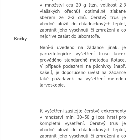
v množství cca 20 g (tzn. velikost 2-3
vlašských ořechů) optimálně získané
sběrem ze 2-3 dnů. Čerstvý trus je
vhodné uložit do chladničkových teplot,
zabránit jeho vyschnutí či zmražení a co
nejdříve zaslat do laboratoře.
Kočky
Není-li uvedeno na žádance jinak, je
parazitologické vyšetření trusu koček
prováděno standardně metodou flotace.
V případě podezření na plicnivky (např.
kašel), je doporučeno uvést na žádance
také požadavek na vyšetření metodou
larvoskopie.
K vyšetření zasílejte čerstvé exkrementy
v množství min. 30–50 g (cca hrst) pro
kompletní vyšetření. Čerstvý trus je
vhodné uložit do chladničkových teplot,
zabránit jeho vyschnutí či zmražení a co