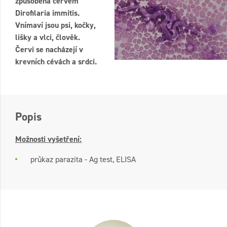
způsobena červem
Dirofilaria immitis.
Vnímaví jsou psi, kočky,
lišky a vlci, člověk.
Červi se nacházejí v
krevních cévách a srdci.
Popis
Možnosti vyšetření:
průkaz parazita - Ag test, ELISA