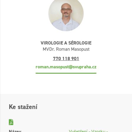
VIROLOGIE A SÉROLOGIE
MVDr. Roman Masopust
770 118 901
roman.masopust@svupraha.cz
Ke stažení
Název
Vyšetření - Vzorku -