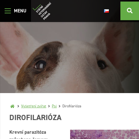
Vyšetření zvířat
Psi
Dirofilarióza
DIROFILARIÓZA
Krevní parazitóza