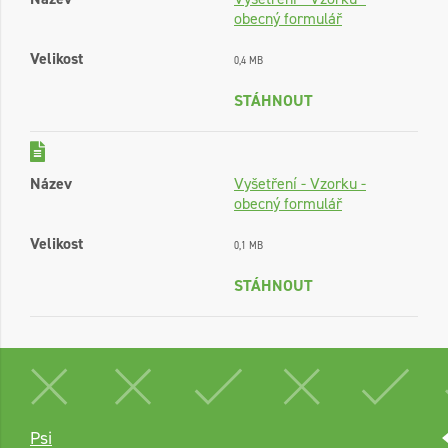
obecný formulář
Velikost
0,4 MB
STÁHNOUT
Název
Vyšetření - Vzorku -
obecný formulář
Velikost
0,1 MB
STÁHNOUT
Psi