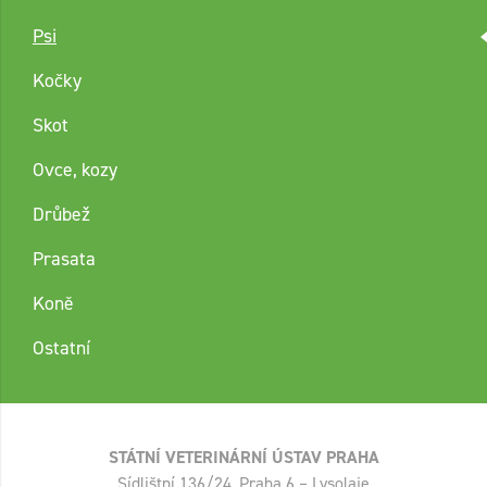
Psi
Kočky
Skot
Ovce, kozy
Drůbež
Prasata
Koně
Ostatní
STÁTNÍ VETERINÁRNÍ ÚSTAV PRAHA
Sídlištní 136/24, Praha 6 – Lysolaje