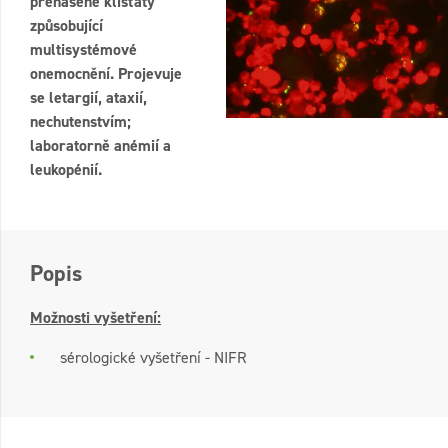
přenášené klíšťaty
způsobující
multisystémové
onemocnění. Projevuje
se letargií, ataxií,
nechutenstvím;
laboratorně anémií a
leukopénií.
Popis
Možnosti vyšetření:
sérologické vyšetření - NIFR