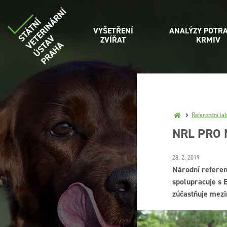
VYŠETŘENÍ
ANALÝZY POTRA
ZVÍŘAT
KRMIV
Referenční la
NRL PRO
28. 2. 2019
Národní referen
spolupracuje s 
zúčastňuje mezi