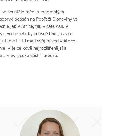
e se neustále mění a mor malých
 poprvé popsán na Pobřeží Slonoviny ve
ychle jak v Africe, tak v celé Asii. V
 čtyři geneticky odlišné linie, avšak
 Linie I – III mají svůj původ v Africe,
inie IV je celkově nejrozšířenější a
ce a v evropské části Turecka.