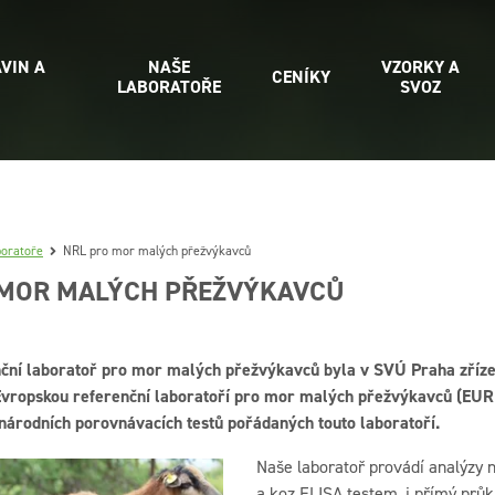
VIN A
NAŠE
VZORKY A
CENÍKY
LABORATOŘE
SVOZ
boratoře
NRL pro mor malých přežvýkavců
 MOR MALÝCH PŘEŽVÝKAVCŮ
ční laboratoř pro mor malých přežvýkavců byla v SVÚ Praha zříze
Evropskou referenční laboratoří pro mor malých přežvýkavců (EUR
národních porovnávacích testů pořádaných touto laboratoří.
Naše laboratoř provádí analýzy n
a koz ELISA testem, i přímý prů