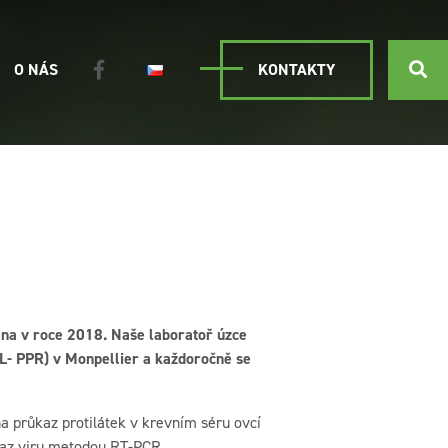
O NÁS
KONTAKTY
na v roce 2018. Naše laboratoř úzce
L- PPR) v Monpellier a každoročně se
a průkaz protilátek v krevním séru ovcí
kaz viru metodou RT-PCR.