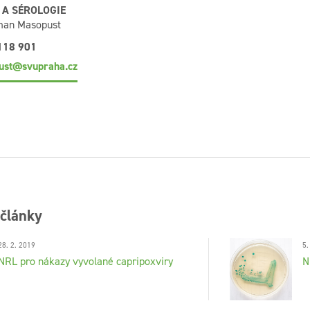
 A SÉROLOGIE
man Masopust
118 901
ust@svupraha.cz
 články
28. 2. 2019
5.
NRL pro nákazy vyvolané capripoxviry
N