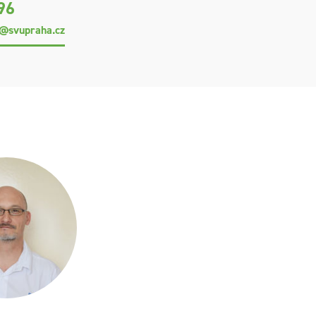
96
a@svupraha.cz