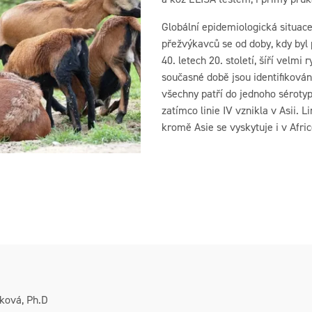
Globální epidemiologická situac
přežvýkavců se od doby, kdy byl
40. letech 20. století, šíří velmi r
současné době jsou identifikovány
všechny patří do jednoho sérotypu.
zatímco linie IV vznikla v Asii. L
kromě Asie se vyskytuje i v Afri
íková, Ph.D