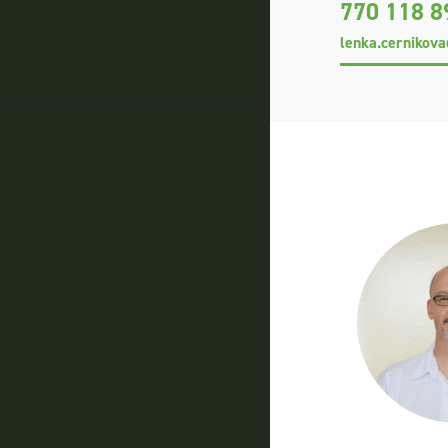
770 118 8
lenka.cernikov