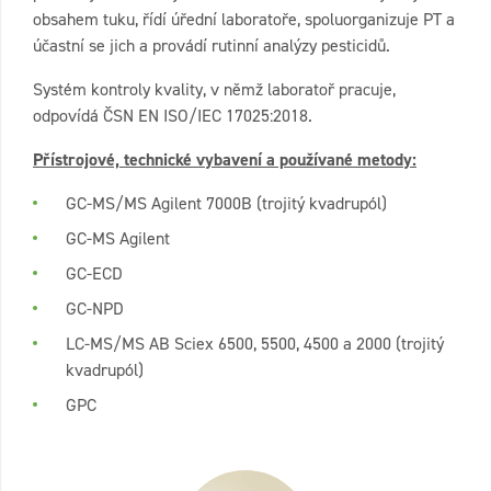
obsahem tuku, řídí úřední laboratoře, spoluorganizuje PT a
účastní se jich a provádí rutinní analýzy pesticidů.
Systém kontroly kvality, v němž laboratoř pracuje,
odpovídá ČSN EN ISO/IEC 17025:2018.
Přístrojové, technické vybavení a používané metody:
GC-MS/MS Agilent 7000B (trojitý kvadrupól)
GC-MS Agilent
GC-ECD
GC-NPD
LC-MS/MS AB Sciex 6500, 5500, 4500 a 2000 (trojitý
kvadrupól)
GPC