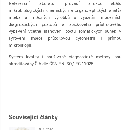
Referenční laboratoř provádí širokou škálu
mikrobiologických, chemických a organoleptických analýz
mléka a mléčných výrobků s využitím moderních
diagnostických postupů a špičkového přístrojového
vybavení včetně stanovení počtu somatických buněk v
syrovém mléce průtokovou cytometrií i přímou
mikroskopií.
Systém kvality i používané diagnostické metody jsou
akreditovány ČIA dle ČSN EN ISO/IEC 17025.
Související články
5. 6. 2020