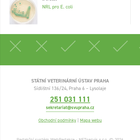
NRL pro E. coli
STÁTNÍ VETERINÁRNÍ ÚSTAV PRAHA
Sídlištní 136/24, Praha 6 – Lysolaje
251 031 111
sekretariat@svupraha.cz
Obchodní podmínky
|
Mapa webu
Redakční systém
WebRedakce
-
NETservis s.r.o.
© 2026