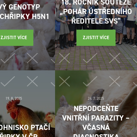
18. ROČNÍK SOUTĚŽE
VÝ GENOTYP
„POHÁR ÚSTŘEDNÍHO
 CHŘIPKY H5N1
ŘEDITELE SVS“
ZJISTIT VÍCE
ZJISTIT VÍCE
19. 8. 2025
24. 7. 2025
NEPODCEŇTE
VNITŘNÍ PARAZITY –
 OHNISKO PTAČÍ
VČASNÁ
ŘIPKY V ČR
DIAGNOSTIKA