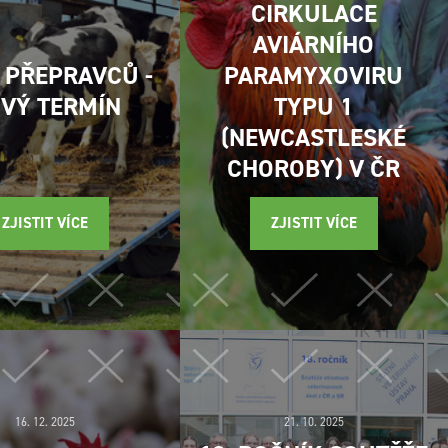
CIRKULACE
AVIÁRNÍHO
 PŘEPRAVCŮ -
PARAMYXOVIRU
VÝ TERMÍN
TYPU 1
(NEWCASTLESKÉ
CHOROBY) V ČR
ZJISTIT VÍCE
ZJISTIT VÍCE
16. 12. 2025
21. 10. 2025