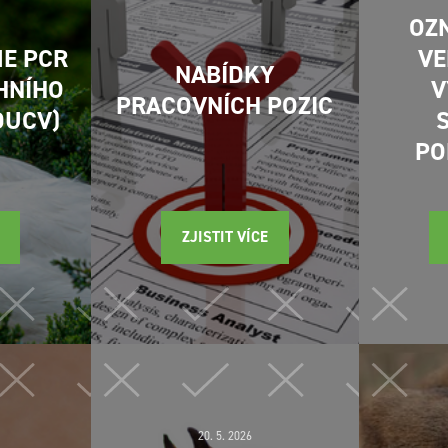
OZ
ME PCR
VE
NABÍDKY
HNÍHO
V
PRACOVNÍCH POZIC
DUCV)
PO
ZJISTIT VÍCE
20. 5. 2026