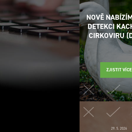
NOVĚ NABÍZÍ
DETEKCI KAC
CIRKOVIRU (
ZJISTIT VÍCE
29. 5. 2026