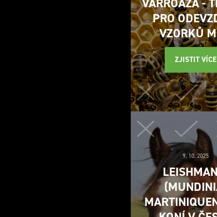
VARROÁZA - 
PRO ODEVZ
VZORKŮ M
ZJISTIT VÍCE
9. 10. 2025
LEISHMAN
(MUNDINI
MARTINIQUEN
KONÍ V ČE