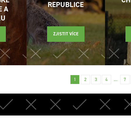
REPUBLICE
E A
KU
ZJISTIT VÍCE
1
2
3
4
…
7