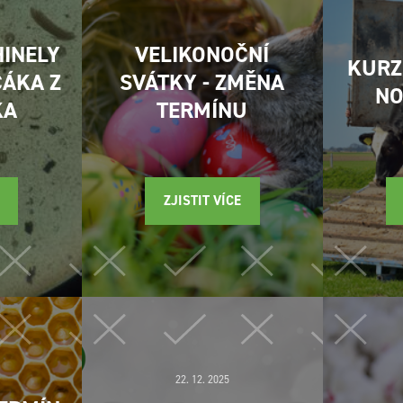
HINELY
VELIKONOČNÍ
KURZ
ČÁKA Z
SVÁTKY - ZMĚNA
NO
KA
TERMÍNU
ZJISTIT VÍCE
22. 12. 2025