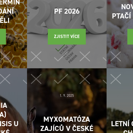
TERMÍN
NO
DÁNÍ
PF 2026
PTAČÍ
ĚLI
ZJISTIT VÍCE
1. 9. 2025
IA
A)
MYXOMATÓZA
SIS U
LETNÍ
ZAJÍCŮ V ČESKÉ
SKÉ
CH