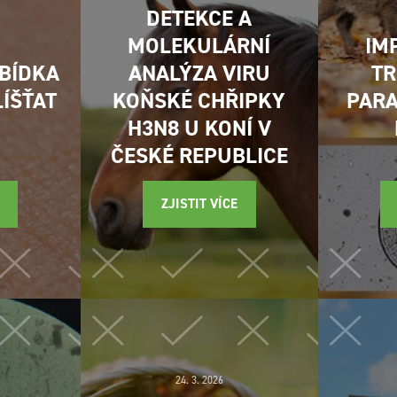
DETEKCE A
MOLEKULÁRNÍ
IM
ABÍDKA
ANALÝZA VIRU
TR
LÍŠŤAT
KOŇSKÉ CHŘIPKY
PARA
H3N8 U KONÍ V
ČESKÉ REPUBLICE
ZJISTIT VÍCE
24. 3. 2026