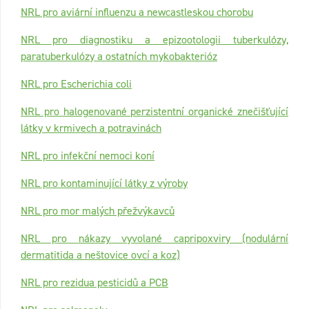
NRL pro aviární influenzu a newcastleskou chorobu
NRL pro diagnostiku a epizootologii tuberkulózy,
paratuberkulózy a ostatních mykobakterióz
NRL pro Escherichia coli
NRL pro halogenované perzistentní organické znečišťující
látky v krmivech a potravinách
NRL pro infekční nemoci koní
NRL pro kontaminující látky z výroby
NRL pro mor malých přežvýkavců
NRL pro nákazy vyvolané capripoxviry (nodulární
dermatitida a neštovice ovcí a koz)
NRL pro rezidua pesticidů a PCB