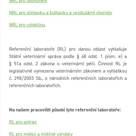
NRL pro salmonely
NRL pro slintavku a kulhavku a vezikulární choroby
NRL pro vzteklinu
Referenční laboratoře (RL) pro danou oblast vyhlašuje
Státní veterinární správa podle § 48 odst. 1 písm. e) a
§ 51a odst. 2 zákona o veterinární péči. Činnost RL je
legislativně vymezena veterinárním zákonem a vyhláškou
č. 298/2003 Sb., o národních referenčních laboratořích a
referenčních laboratořích.
Na našem pracovišti působí tyto referenční laboratoře:
RL pro antrax
RL pro mléko a mléčné výrobky