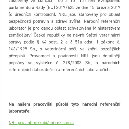
zakotveny ve článcích 100 a 101 nařízení Evropského
parlamentu a Rady (EU) 2017/625 ze dne 15. března 2017
(o úředních kontrolách). NRL jsou stanoveny pro oblast
bezpečnosti potravin a zdraví zvířat. Národní referenční
laboratoř je pro danou oblast schvalována Ministerstvem
zemědělství České republiky na návrh Státní veterinární
správy podle § 44 odst. 2 a § 51a odst. 1 zákona č.
166/1999 Sb., o veterinární péči, ve znění pozdějších
předpisů. Pravomoci a povinnosti NRL jsou detailněji
popsány ve vyhlášce č. 298/2003 Sb., o národních
referenčních laboratořích a referenčních laboratořích.
Na našem pracovišti působí tyto národní referenční
laboratoře:
NRL pro antimikrobiální rezistenci