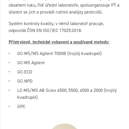
obsahem tuku, řídí úřední laboratoře, spoluorganizuje PT a
účastní se jich a provádí rutinní analýzy pesticidů.
Systém kontroly kvality, v němž laboratoř pracuje,
odpovídá ČSN EN ISO/IEC 17025:2018.
Přístrojové, technické vybavení a používané metody:
GC-MS/MS Agilent 7000B (trojitý kvadrupól)
GC-MS Agilent
GC-ECD
GC-NPD
LC-MS/MS AB Sciex 6500, 5500, 4500 a 2000 (trojitý
kvadrupól)
GPC