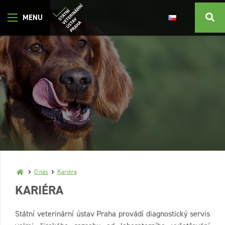
O nás
Kariéra
KARIÉRA
Státní veterinární ústav Praha provádí diagnostický servis