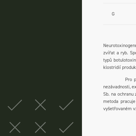
G
Neurotoxinogenn
zvířat a ryb. S
typů botulotoxi
klostridií produ
Pro preventivn
nezávadnosti, e
Sb. na ochranu z
metoda pracuje
vyšetřovaném v