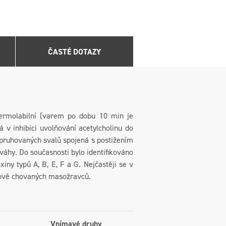
ČASTÉ DOTAZY
 termolabilní (varem po dobu 10 min je
 v inhibici uvolňování acetylcholinu do
ě pruhovaných svalů spojená s postižením
váhy. Do současnosti bylo identifikováno
ny typů A, B, E, F a G. Nejčastěji se v
rmově chovaných masožravců.
Vnímavé druhy