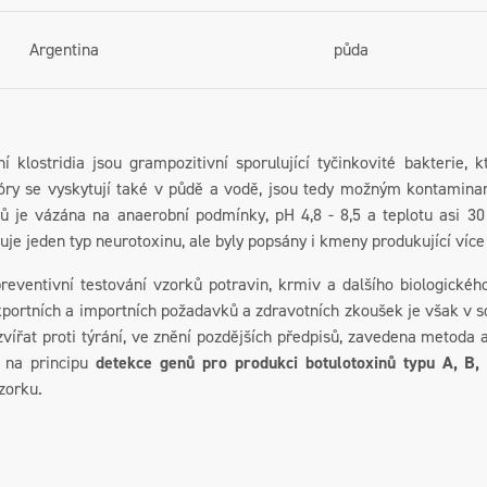
Argentina
půda
í klostridia jsou grampozitivní sporulující tyčinkovité bakterie, 
póry se vyskytují také v půdě a vodě, jsou tedy možným kontamin
nů je vázána na anaerobní podmínky, pH 4,8 - 8,5 a teplotu asi 3
kuje jeden typ neurotoxinu, ale byly popsány i kmeny produkující více
í testování vzorků potravin, krmiv a dalšího biologického m
xportních a importních požadavků a zdravotních zkoušek je však v s
vířat proti týrání, ve znění pozdějších předpisů, zavedena metoda 
 na principu
detekce genů pro produkci botulotoxinů typu A, B,
zorku.