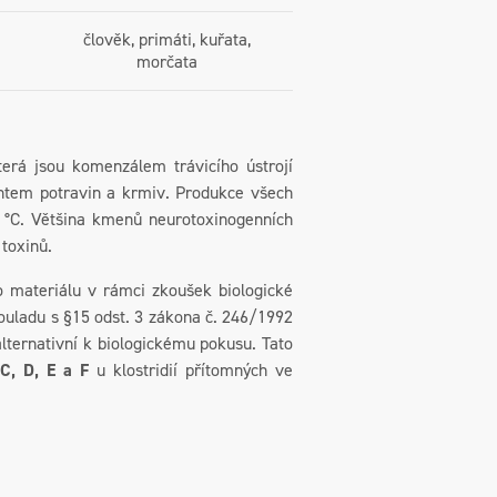
člověk, primáti, kuřata,
morčata
která jsou komenzálem trávicího ústrojí
antem potravin a krmiv. Produkce všech
0 °C. Většina kmenů neurotoxinogenních
 toxinů.
ateriálu v rámci zkoušek biologické
ouladu s §15 odst. 3 zákona č. 246/1992
alternativní k biologickému pokusu. Tato
 C, D, E a F
u klostridií přítomných ve