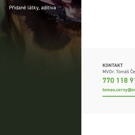
Přidané látky, aditiva
KONTAKT
MVDr. Tomáš Če
770 118 9
tomas.cerny@sv