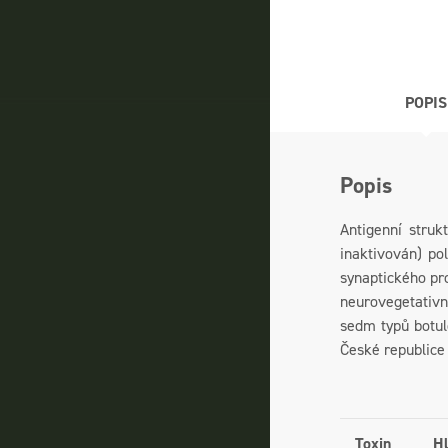
POPIS
Popis
Antigenní struk
inaktivován) po
synaptického pro
neurovegetativní
sedm typů botul
České republice
Toxin
Hl