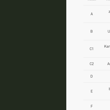
A
B
U
Kan
C1
C2
A
D
E
F