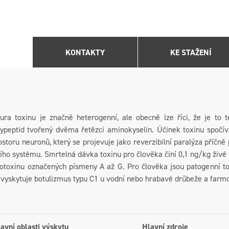
KONTAKTY
KE STAŽENÍ
tura toxinu je značně heterogenní, ale obecně lze říci, že je to
lypeptid tvořený dvěma řetězci aminokyselin. Účinek toxinu spočívá
storu neuronů, který se projevuje jako reverzibilní paralýza příčn
ho systému. Smrtelná dávka toxinu pro člověka činí 0,1 ng/kg živé 
otoxinu označených písmeny A až G. Pro člověka jsou patogenní toxi
 vyskytuje botulizmus typu C1 u vodní nebo hrabavé drůbeže a fa
avní oblasti výskytu
Hlavní zdroje