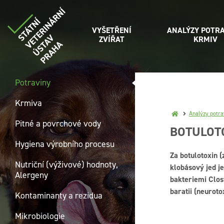
VYŠETŘENÍ
ANALÝZY POTRA
ZVÍŘAT
KRMIV
Potraviny
Krmiva
Analýzy potra
Pitné a povrchové vody
BOTULOT
Hygiena výrobního procesu
Za botulotoxin (
Nutriční (výživové) hodnoty,
klobásový jed j
Alergeny
bakteriemi Clos
baratii (neuroto
Kontaminanty a rezidua
Mikrobiologie