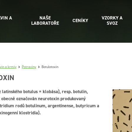
VIN A
NAŠE
VZORKY A
CENÍKY
LABORATOŘE
SVOZ
vin a krmiv
Potraviny
Botulotoxin
OXIN
z latinského botulus = klobása), resp. botulin,
e obecně označován neurotoxin produkovaný
tridium rodů botulinum, argentinense, butyricum a
xinogenní klostridia).