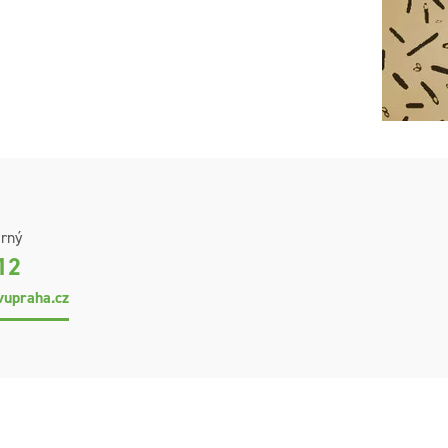
rný
12
upraha.cz