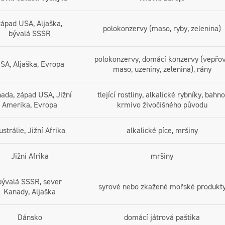
západ USA, Aljaška,
polokonzervy (maso, ryby, zelenina)
bývalá SSSR
polokonzervy, domácí konzervy (vepřo
SA, Aljaška, Evropa
maso, uzeniny, zelenina), rány
ada, západ USA, Jižní
tlející rostliny, alkalické rybníky, bahno
Amerika, Evropa
krmivo živočišného původu
ustrálie, Jižní Afrika
alkalické píce, mršiny
Jižní Afrika
mršiny
bývalá SSSR, sever
syrové nebo zkažené mořské produkt
Kanady, Aljaška
Dánsko
domácí játrová paštika