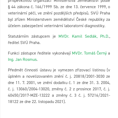
příspěvkovou organizací Ministerstva zemědělství podle
§ 44 zákona č. 166/1999 Sb. ze dne 13. července 1999, o
veterinární péči, ve znění pozdějších předpisů. SVÚ Praha
byl zřízen Ministerstvem zemědělství České republiky za
účelem zabezpečení veterinární laboratorní diagnostiky.
Statutárním zástupcem je
MVDr. Kamil Sedlák, Ph.D
.,
ředitel SVÚ Praha.
Funkci zástupce ředitele vykonávají
MVDr. Tomáš Černý
a
Ing. Jan Rosmus
.
Předmět činnosti ústavu je vymezen zřizovací listinou (v
úplném a novelizovaném znění č. j. 20818/2001-3030 ze
dne 11. 7. 2001, ve znění dodatku č. 1 ze dne 31. 3. 2004,
č. j. 13060/2004-13020, změny č. 2 z prosince 2017, č. j.
40450/2017-MZE-13222 a změny č. 3 č. j. 57216/2021-
18122 ze dne 22. listopadu 2021).