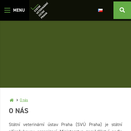
O nás
O NÁS
Státní veterinární ústav Praha (SVÚ Praha) je státní