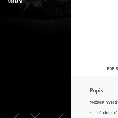
Ostatní
POPIS
Popis
Možnosti vyšetř
sérologické