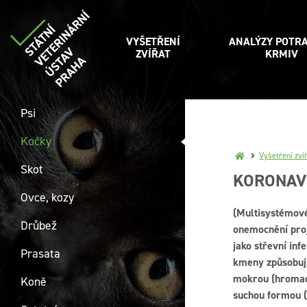
VYŠETŘENÍ
ANALÝZY POTRA
ZVÍŘAT
KRMIV
Psi
Kočky
Vyšetření zví
Skot
KORONAVI
Ovce, kozy
(Multisystémov
Drůbež
onemocnění proj
jako střevní in
Prasata
kmeny způsobují 
mokrou (hromadě
Koně
suchou formou (b