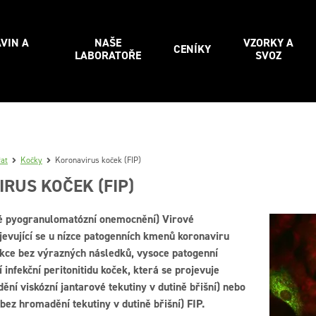
VIN A
NAŠE
VZORKY A
CENÍKY
LABORATOŘE
SVOZ
řat
Kočky
Koronavirus koček (FIP)
RUS KOČEK (FIP)
é pyogranulomatózní onemocnění) Virové
evující se u nízce patogenních kmenů koronaviru
fekce bez výrazných následků, vysoce patogenní
infekční peritonitidu koček, která se projevuje
ní viskózní jantarové tekutiny v dutině břišní) nebo
ez hromadění tekutiny v dutině břišní) FIP.