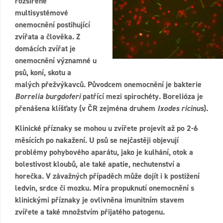
rozšířené
multisystémové
onemocnění postihující
zvířata a člověka. Z
domácích zvířat je
onemocnění významné u
psů, koní, skotu a
malých přežvýkavců. Původcem onemocnění je bakterie
Borrelia burgdoferi
patřící mezi spirochéty. Borelióza je
přenášena klíšťaty (v ČR zejména druhem
Ixodes ricinus
).
Klinické příznaky se mohou u zvířete projevit až po 2-6
měsících po nakažení. U psů se nejčastěji objevují
problémy pohybového aparátu, jako je kulhání, otok a
bolestivost kloubů, ale také apatie, nechutenství a
horečka. V závažných případěch může dojít i k postižení
ledvin, srdce či mozku. Míra propuknutí onemocnění s
klinickými příznaky je ovlivněna imunitním stavem
zvířete a také množstvím přijatého patogenu.