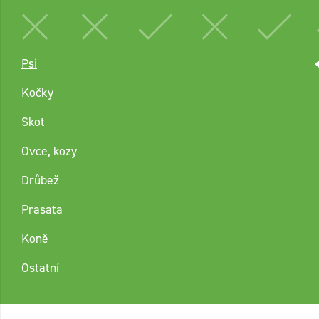
Psi
Kočky
Skot
Ovce, kozy
Drůbež
Prasata
Koně
Ostatní