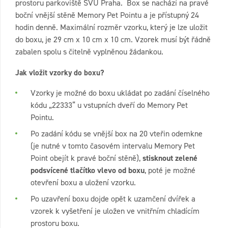
prostoru parkoviště SVÚ Praha. Box se nachází na pravé
boční vnější stěně Memory Pet Pointu a je přístupný 24
hodin denně. Maximální rozměr vzorku, který je lze uložit
do boxu, je 29 cm x 10 cm x 10 cm. Vzorek musí být řádně
zabalen spolu s čitelně vyplněnou žádankou.
Jak vložit vzorky do boxu?
Vzorky je možné do boxu ukládat po zadání číselné
ho
kódu „22333“ u vstupních dveří do Memory Pet
Pointu.
Po zadání kódu se vnější box na 20 vteřin odemkne
(je nutné v tomto časovém intervalu Memory Pet
Point obejít k pravé boční stěně),
stisknout zelené
podsvícené tlačítko vlevo od boxu
, poté je možné
otevření boxu a uložení vzorku.
Po uzavření boxu dojde opět k uzamčení dvířek a
vzorek k vyšetření je uložen ve vnitřním chladícím
prostoru boxu.