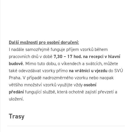
Další možnosti pro osobní doručení:
I nadále samozřejmě funguje příjem vzorků během
pracovních dnů v době
7,30 – 17 hod. na recepci v hlavní
budově
. Mimo tuto dobu, o víkendech a svátcích, můžete
také odevzdávat vzorky přímo
na vrátnici u vjezdu
do SVÚ
Praha. V případě nadrozměrného vzorku nebo naopak
většího množství vzorků využijte vždy
osobní
předání
fungující službě, která ochotně zajistí převzetí a
uložení.
Trasy