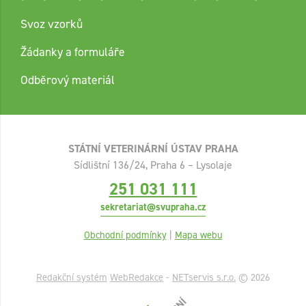
Svoz vzorků
Žádanky a formuláře
Odběrový materiál
STÁTNÍ VETERINÁRNÍ ÚSTAV PRAHA
Sídlištní 136/24, Praha 6 – Lysolaje
251 031 111
sekretariat@svupraha.cz
Obchodní podmínky
|
Mapa webu
Redakční systém
WebRedakce
-
NETservis s.r.o.
© 2026