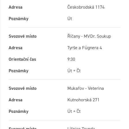
Adresa
Českobrodská 1174
Poznámky
Út
Svozové místo
Říčany - MVDr. Soukup
Adresa
Tyrše a Fügnera 4
Orientační čas
9:30
Poznámky
Út + Čt
Svozové místo
Mukařov - Veterina
Adresa
Kutnohorská 271
Poznámky
Út + Čt
Svozové místo
Líšnice Trunda