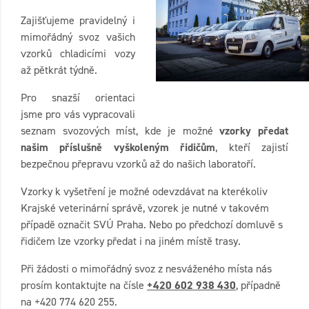
Zajišťujeme pravidelný i
mimořádný svoz vašich
vzorků chladicími vozy
až pětkrát týdně.
Pro snazší orientaci
jsme pro vás vypracovali
seznam svozových míst, kde je možné
vzorky předat
našim příslušně vyškoleným řidičům
, kteří zajistí
bezpečnou přepravu vzorků až do našich laboratoří.
Vzorky k vyšetření je možné odevzdávat na kterékoliv
Krajské veterinární správě, vzorek je nutné v takovém
případě označit SVÚ Praha. Nebo po předchozí domluvě s
řidičem lze vzorky předat i na jiném místě trasy.
Při žádosti o mimořádný svoz z nesváženého místa nás
prosím kontaktujte na čísle
+420 602 938 430
, případně
na +420 774 620 255.