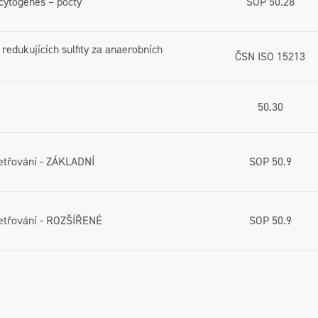
cytogenes – počty
SOP 50.28
 redukujících sulfity za anaerobních
ČSN ISO 15213
50.30
etřování - ZÁKLADNÍ
SOP 50.9
etřování - ROZŠÍŘENÉ
SOP 50.9