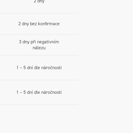
2 dny
2 dny bez konfirmace
3 dny při negativním
nálezu
1 – 5 dní dle náročnosti
1 – 5 dní dle náročnosti