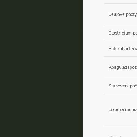
Celkové počt
Clostridium p
Enterobacter
Koagulázapozi
Stanovení poč
Listeria mono