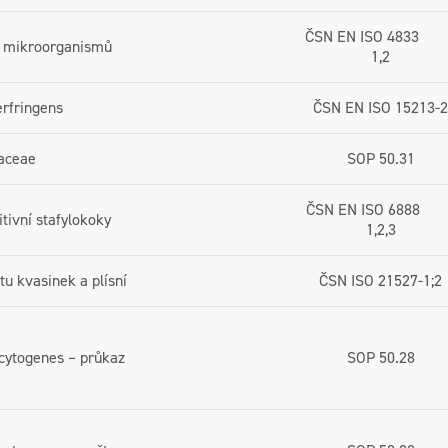
ČSN EN ISO 4833 
y mikroorganismů
1,2
erfringens
ČSN EN ISO 15213-2
iaceae
SOP 50.31
ČSN EN ISO 6888 
tivní stafylokoky
1,2,3
tu kvasinek a plísní
ČSN ISO 21527-1;2
cytogenes – průkaz
SOP 50.28