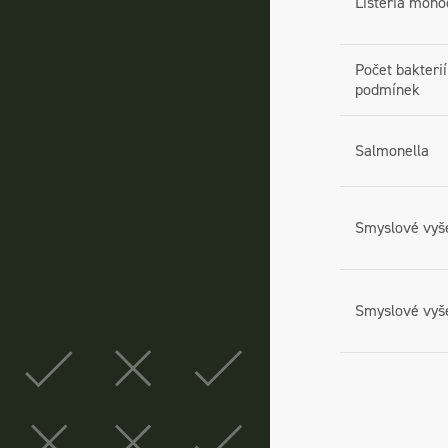
Listeria mono
Počet bakterií
podmínek
Salmonella
Smyslové vyš
Smyslové vyš