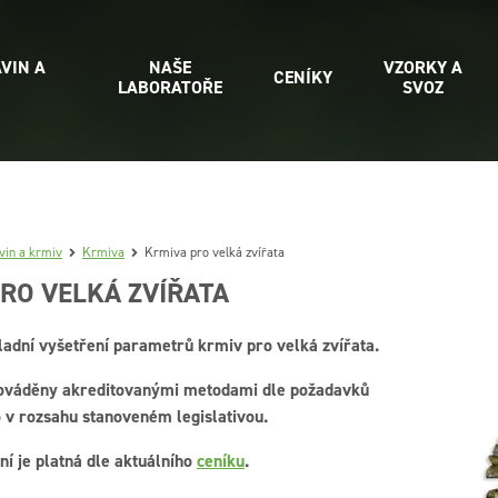
VIN A
NAŠE
VZORKY A
CENÍKY
LABORATOŘE
SVOZ
vin a krmiv
Krmiva
Krmiva pro velká zvířata
RO VELKÁ ZVÍŘATA
ladní vyšetření parametrů krmiv pro velká zvířata.
rováděny akreditovanými metodami dle požadavků
 v rozsahu stanoveném legislativou.
ní je platná dle aktuálního
ceníku
.