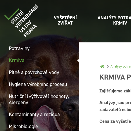
VYŠETŘENÍ
ANALÝZY POTRA
ZVÍŘAT
KRMIV
Potraviny
Krmiva
Analýzy potra
Pitné a povrchové vody
KRMIVA P
Hygiena výrobního procesu
Zajišťujeme zák
Nutriční (výživové) hodnoty,
Alergeny
Analýzy jsou p
zadavatelů nebo
Kontaminanty a rezidua
Cena za vyšetře
Mikrobiologie