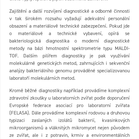
Zajištění a další rozvíjení diagnostické a odborné činnosti
v tak širokém rozsahu vyžadují adekvátní personální
obsazení a materiálově technické zabezpečení. Pokud jde
o materiálové a technické vybavení, opírá se
bakteriologická diagnostika o moderní diagnostické
metody na bázi hmotnostní spektrometrie typu MALDI-
TOF. Dalším pilířem diagnostiky je pak využívání
molekulárně genetických metod, zahrnujících i sekvenční
analýzy bakteriálního genomu prováděné specializovanou
laboratoří molekulárních metod.
Kromě běžné diagnostiky například provádíme komplexní
zdravotní zkoušky u laboratorních zvířat podle doporučení
Evropské federace asociací pro laboratorní zvířata
(FELASA). Dále provádíme komplexní rodovou a druhovou
typizaci zaslaných izolátů bakterií, kvasinkových
mikroorganismů a vláknitých mikromycet nejen původem
ze zvířat, ale i z potravin, krmiv a environmentálních