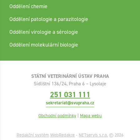
Oddělení chemie
Oddělení patologie a parazitologie
Oddělení virologie a sérologie
Oddělení molekulární biologie
STÁTNÍ VETERINÁRNÍ ÚSTAV PRAHA
Sídlištní 136/24, Praha 6 – Lysolaje
251 031 111
sekretariat@svupraha.cz
Obchodní podmínky
|
Mapa webu
Redakční systém
WebRedakce
-
NETservis s.r.o.
© 2026