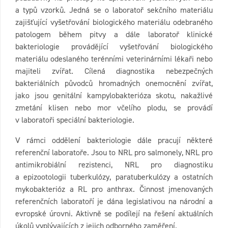
a typů vzorků. Jedná se o laboratoř sekčního materiálu
zajišťující vyšetřování biologického materiálu odebraného
patologem během pitvy a dále laboratoř klinické
bakteriologie provádějící vyšetřování biologického
materiálu odeslaného terénními veterinárními lékaři nebo
majiteli zvířat. Cílená diagnostika nebezpečných
bakteriálních původců hromadných onemocnění zvířat,
jako jsou genitální kampylobakterióza skotu, nakažlivé
zmetání klisen nebo mor včelího plodu, se provádí
v laboratoři speciální bakteriologie.
V rámci oddělení bakteriologie dále pracují některé
referenční laboratoře. Jsou to NRL pro salmonely, NRL pro
antimikrobiální rezistenci, NRL pro diagnostiku
a epizootologii tuberkulózy, paratuberkulózy a ostatních
mykobakterióz a RL pro anthrax. Činnost jmenovaných
referenčních laboratoří je dána legislativou na národní a
evropské úrovni. Aktivně se podílejí na řešení aktuálních
úkolů vyplývajících z jejich odborného zaměření.