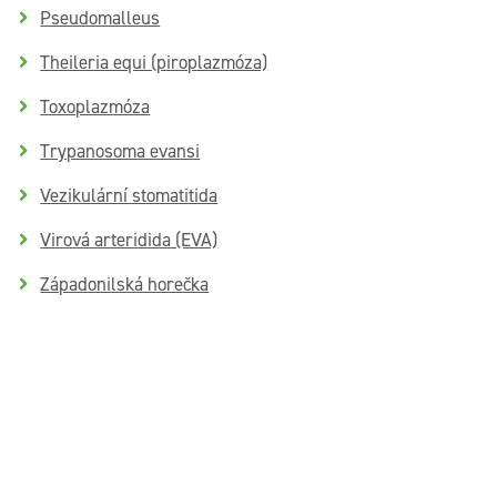
Pseudomalleus
Theileria equi (piroplazmóza)
Toxoplazmóza
Trypanosoma evansi
Vezikulární stomatitida
Virová arteridida (EVA)
Západonilská horečka