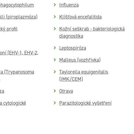
hagocytophilum
Influenza
lli (piroplazmóza)
Klíšťová encefalitida
ký profil
Kožní seškrab - bakteriologická
diagnostika
Leptospiróza
oní (EHV-1, EHV-2,
Malleus (vozhřivka)
za (Trypanosoma
Taylorella equigenitalis
)
(IMK/CEM)
za
Otrava
a cytologické
Parazitologické vyšetření