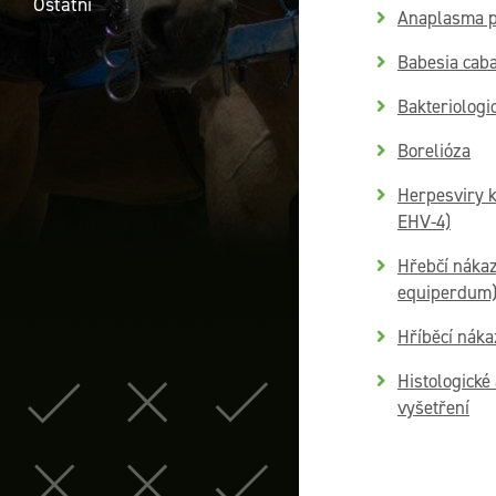
Ostatní
Anaplasma p
Babesia caba
Bakteriologic
Borelióza
Herpesviry k
EHV-4)
Hřebčí náka
equiperdum
Hříběcí náka
Histologické 
vyšetření