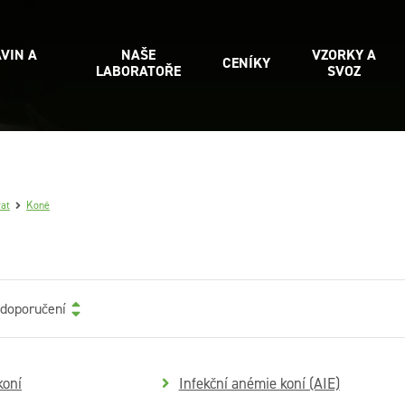
VIN A
NAŠE
VZORKY A
CENÍKY
LABORATOŘE
SVOZ
řat
Koně
 doporučení
koní
Infekční anémie koní (AIE)