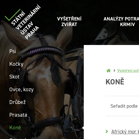
VYŠETŘENÍ
ANALÝZY POTRA
ZVÍŘAT
KRMIV
Psi
Kočky
Vyšetření zví
Skot
KONĚ
Ovce, kozy
Drůbež
Seřadit podle
Prasata
Koně
Africký mor 