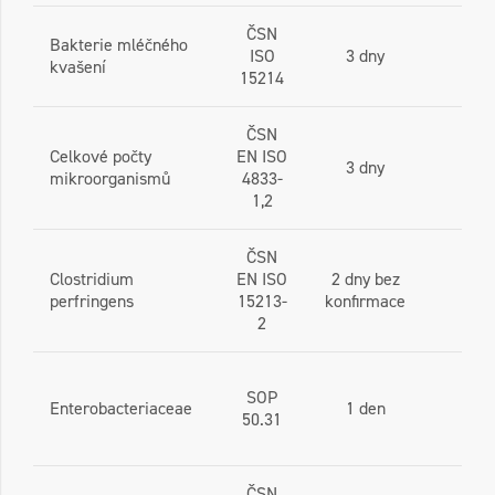
ČSN
Bakterie mléčného
ISO
3 dny
kvašení
15214
ČSN
Celkové počty
EN ISO
3 dny
mikroorganismů
4833-
1,2
ČSN
Clostridium
EN ISO
2 dny bez
perfringens
15213-
konfirmace
2
SOP
Enterobacteriaceae
1 den
50.31
ČSN