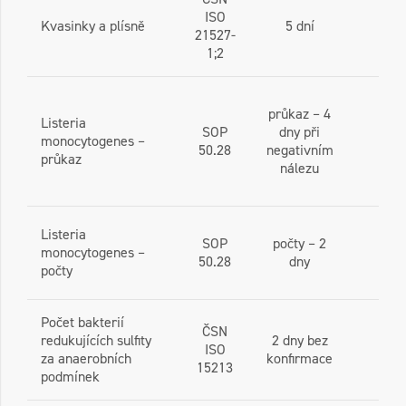
ISO
Kvasinky a plísně
5 dní
21527-
1;2
průkaz – 4
Listeria
SOP
dny při
monocytogenes –
50.28
negativním
průkaz
nálezu
Listeria
SOP
počty – 2
monocytogenes –
50.28
dny
počty
Počet bakterií
ČSN
redukujících sulfity
2 dny bez
ISO
za anaerobních
konfirmace
15213
podmínek