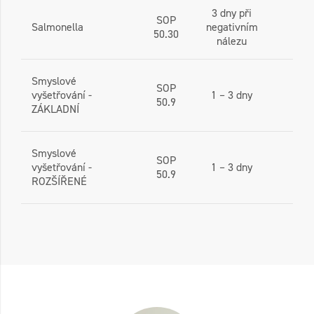
3 dny při
SOP
Salmonella
negativním
50.30
nálezu
Smyslové
SOP
vyšetřování -
1 – 3 dny
50.9
ZÁKLADNÍ
Smyslové
SOP
vyšetřování -
1 – 3 dny
50.9
ROZŠÍŘENÉ