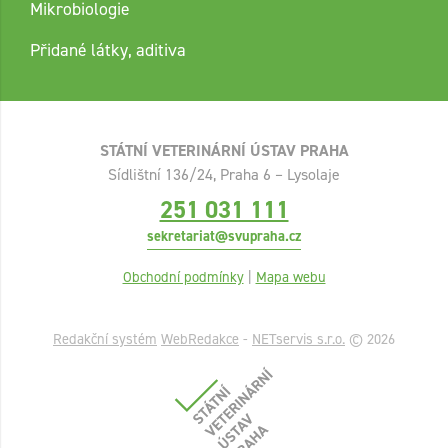
Mikrobiologie
Přidané látky, aditiva
STÁTNÍ VETERINÁRNÍ ÚSTAV PRAHA
Sídlištní 136/24, Praha 6 – Lysolaje
251 031 111
sekretariat@svupraha.cz
Obchodní podmínky
|
Mapa webu
Redakční systém
WebRedakce
-
NETservis s.r.o.
© 2026