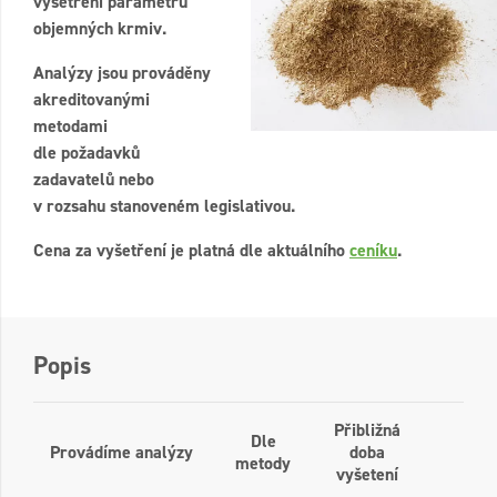
vyšetření parametrů
objemných krmiv.
Analýzy jsou prováděny
akreditovanými
metodami
dle požadavků
zadavatelů nebo
v rozsahu stanoveném legislativou.
Cena za vyšetření je platná dle aktuálního
ceníku
.
Popis
Přibližná
Dle
Provádíme analýzy
doba
metody
vyšetení