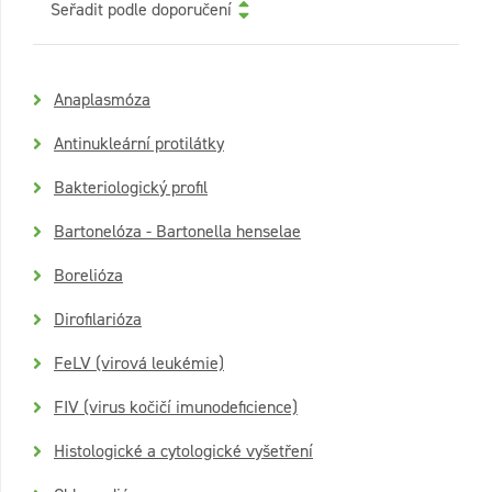
Seřadit podle doporučení
Anaplasmóza
Antinukleární protilátky
Bakteriologický profil
Bartonelóza - Bartonella henselae
Borelióza
Dirofilarióza
FeLV (virová leukémie)
FIV (virus kočičí imunodeficience)
Histologické a cytologické vyšetření