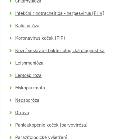
Chlamydióza
Infekční rinotracheitida - herpesvirus (FHV)
Kaliciviróza
Koronavirus koček (FIP)
Kožní seškrab - bakteriologická diagnostika
Leishmanióza
Leptospiróza
Mykoplazmata
Neosporóza
Otrava
Panleukopénie koček (parvoviróza)
Parazitologické vyšetření