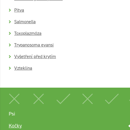
Pitva
Salmonella
Toxoplazmóza
Trypanosoma evansi
Vyšetření před krytím
Vzteklina
Psi
Kočky