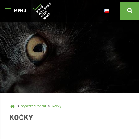
Vyšetření zvířat
Kočky
KOČKY