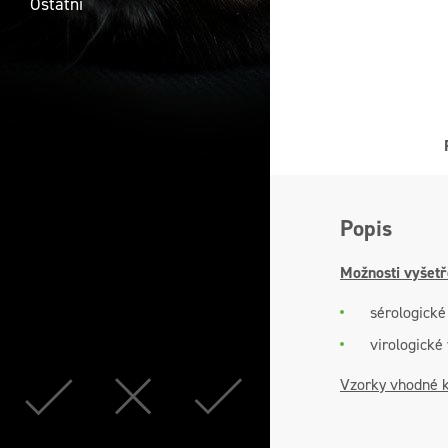
Ostatní
Popis
Možnosti vyšetř
sérologické
virologické
Vzorky vhodné 