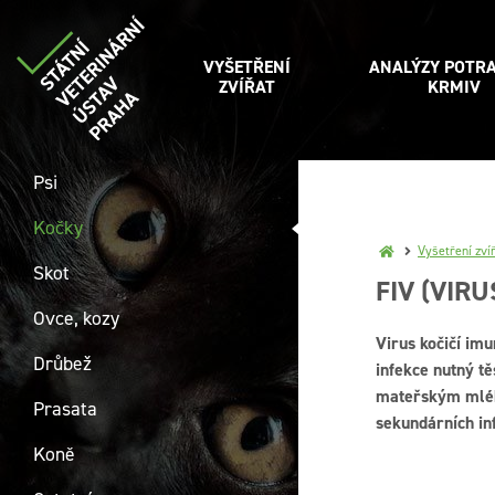
VYŠETŘENÍ
ANALÝZY POTRA
ZVÍŘAT
KRMIV
Psi
Kočky
Vyšetření zví
Skot
FIV (VIR
Ovce, kozy
Virus kočičí imu
Drůbež
infekce nutný t
mateřským mléke
Prasata
sekundárních in
Koně