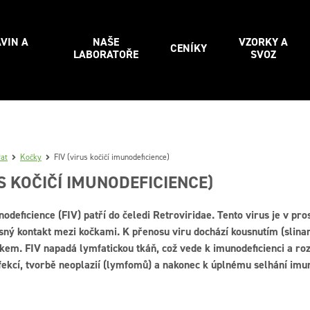
VIN A
NAŠE
VZORKY A
CENÍKY
LABORATOŘE
SVOZ
řat
Kočky
FIV (virus kočičí imunodeficience)
US KOČIČÍ IMUNODEFICIENCE)
nodeficience (FIV) patří do čeledi Retroviridae. Tento virus je v pros
ěsný kontakt mezi kočkami. K přenosu viru dochází kousnutím (slina
m. FIV napadá lymfatickou tkáň, což vede k imunodeficienci a rozv
fekcí, tvorbě neoplazií (lymfomů) a nakonec k úplnému selhání imu