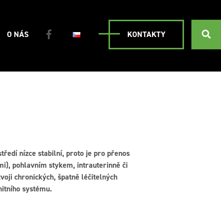
O NÁS
KONTAKTY
tředí nízce stabilní, proto je pro přenos
mi), pohlavním stykem, intrauterinně či
oji chronických, špatně léčitelných
nitního systému.