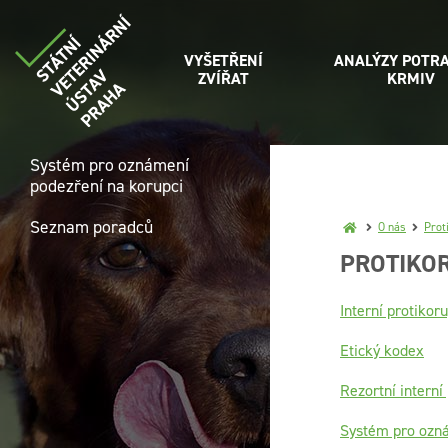
VYŠETŘENÍ
ANALÝZY POTRA
ZVÍŘAT
KRMIV
Systém pro oznámení
podezření na korupci
Seznam poradců
O nás
Prot
PROTIKOR
Interní protiko
Etický kodex
Rezortní intern
Systém pro ozná