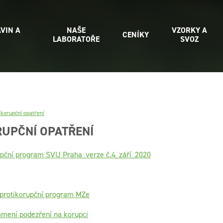
VIN A
NAŠE
VZORKY A
CENÍKY
LABORATOŘE
SVOZ
ikorupční opatření
UPČNÍ OPATŘENÍ
rupční program SVU Praha_verze č.4_září_2020
í protikorupční program MZe
mení podezření na korupci