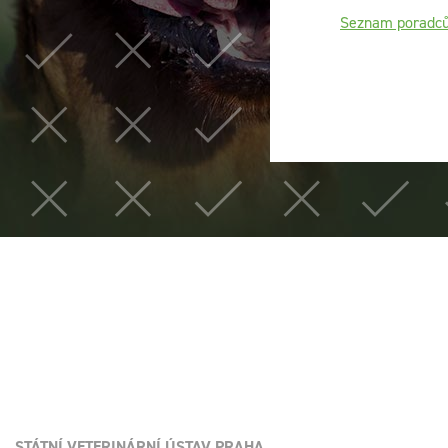
Seznam poradc
STÁTNÍ VETERINÁRNÍ ÚSTAV PRAHA