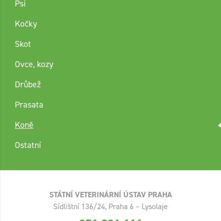
Psi
Kočky
Skot
Ovce, kozy
Drůbež
Prasata
Koně
Ostatní
STÁTNÍ VETERINÁRNÍ ÚSTAV PRAHA
Sídlištní 136/24, Praha 6 – Lysolaje