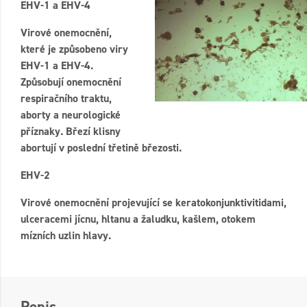
EHV-1 a EHV-4
Virové onemocnění,
které je způsobeno viry
EHV-1 a EHV-4.
Způsobují onemocnění
respiračního traktu,
aborty a neurologické
příznaky. Březí klisny
abortují v poslední třetině březosti.
EHV-2
Virové onemocnění projevující se keratokonjunktivitidami,
ulceracemi jícnu, hltanu a žaludku, kašlem, otokem
mízních uzlin hlavy.
Popis