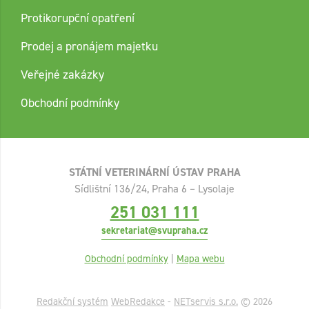
Protikorupční opatření
Prodej a pronájem majetku
Veřejné zakázky
Obchodní podmínky
STÁTNÍ VETERINÁRNÍ ÚSTAV PRAHA
Sídlištní 136/24, Praha 6 – Lysolaje
251 031 111
sekretariat@svupraha.cz
Obchodní podmínky
|
Mapa webu
Redakční systém
WebRedakce
-
NETservis s.r.o.
© 2026