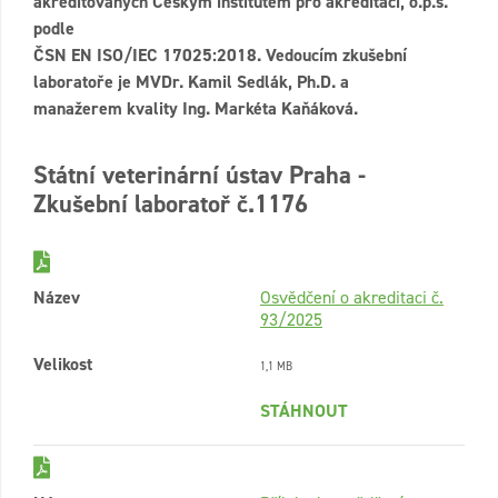
akreditovaných Českým institutem pro akreditaci, o.p.s.
podle
ČSN EN ISO/IEC 17025:2018. Vedoucím zkušební
laboratoře je MVDr. Kamil Sedlák, Ph.D. a
manažerem kvality Ing. Markéta Kaňáková.
Státní veterinární ústav Praha -
Zkušební laboratoř č.1176
Název
Osvědčení o akreditaci č.
93/2025
Velikost
1,1 MB
STÁHNOUT