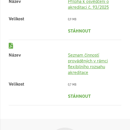
Název
Příloha k osvědčení o
akreditaci č. 93/2025
Velikost
0,9 MB
STÁHNOUT
Název
Seznam činností
prováděných v rámci
flexibilního rozsahu
akreditace
Velikost
0,7 MB
STÁHNOUT