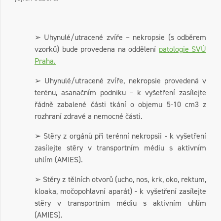
➢ Uhynulé/utracené zvíře – nekropsie (s odběrem
vzorků) bude provedena na oddělení
patologie SVÚ
Praha.
➢ Uhynulé/utracené zvíře, nekropsie provedená v
terénu, asanačním podniku – k vyšetření zasílejte
řádně zabalené části tkání o objemu 5-10 cm3 z
rozhraní zdravé a nemocné části.
➢ Stěry z orgánů při terénní nekropsii - k vyšetření
zasílejte stěry v transportním médiu s aktivním
uhlím (AMIES).
➢ Stěry z tělních otvorů (ucho, nos, krk, oko, rektum,
kloaka, močopohlavní aparát) - k vyšetření zasílejte
stěry v transportním médiu s aktivním uhlím
(AMIES).