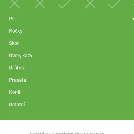
Psi
Kočky
Skot
Ovce, kozy
Drůbež
Prasata
Koně
Ostatní