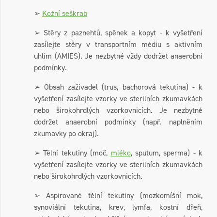
➢
Kožní seškrab
➢ Stěry z paznehtů, spěnek a kopyt - k vyšetření
zasílejte stěry v transportním médiu s aktivním
uhlím (AMIES). Je nezbytné vždy dodržet anaerobní
podmínky.
➢ Obsah zaživadel (trus, bachorová tekutina) - k
vyšetření zasílejte vzorky ve sterilních zkumavkách
nebo širokohrdlých vzorkovnicích. Je nezbytné
dodržet anaerobní podmínky (např. naplněním
zkumavky po okraj).
➢ Tělní tekutiny (moč,
mléko
, sputum, sperma) - k
vyšetření zasílejte vzorky ve sterilních zkumavkách
nebo širokohrdlých vzorkovnicích.
➢ Aspirované tělní tekutiny (mozkomíšní mok,
synoviální tekutina, krev, lymfa, kostní dřeň,