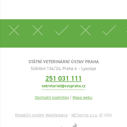
STÁTNÍ VETERINÁRNÍ ÚSTAV PRAHA
Sídlištní 136/24, Praha 6 – Lysolaje
251 031 111
sekretariat@svupraha.cz
Obchodní podmínky
|
Mapa webu
Redakční systém
WebRedakce
-
NETservis s.r.o.
© 2026