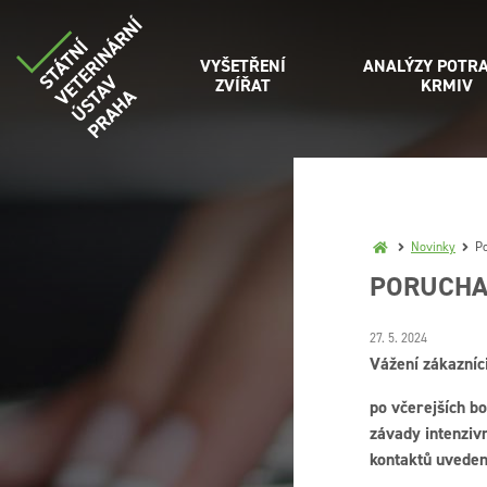
VYŠETŘENÍ
ANALÝZY POTRA
ZVÍŘAT
KRMIV
Novinky
Po
PORUCHA 
27. 5. 2024
Vážení zákazníci
po včerejších b
závady intenziv
kontaktů uvede