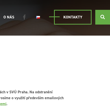
O NÁS
KONTAKTY
kách v SVÚ Praha. Na odstranění
prosíme o využití především emailových
řemi
.