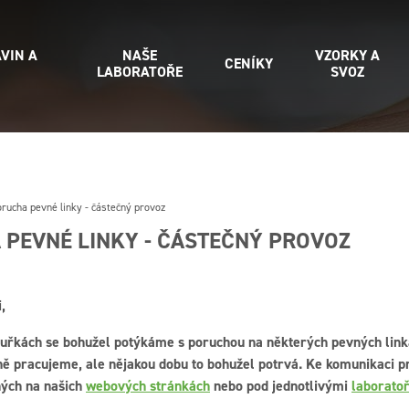
VIN A
NAŠE
VZORKY A
CENÍKY
LABORATOŘE
SVOZ
rucha pevné linky - částečný provoz
PEVNÉ LINKY - ČÁSTEČNÝ PROVOZ
,
ouřkách se bohužel potýkáme s poruchou na některých pevných lin
ně pracujeme, ale nějakou dobu to bohužel potrvá. Ke komunikaci 
ných na našich
webových stránkách
nebo pod jednotlivými
laborato