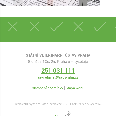
STÁTNÍ VETERINÁRNÍ ÚSTAV PRAHA
Sídlištní 136/24, Praha 6 – Lysolaje
251 031 111
sekretariat@svupraha.cz
Obchodní podmínky
|
Mapa webu
Redakční systém
WebRedakce
-
NETservis s.r.o.
© 2026