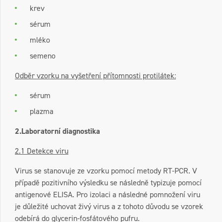
krev
sérum
mléko
semeno
Odběr vzorku na vyšetření přítomnosti protilátek:
sérum
plazma
2.Laboratorní diagnostika
2.1 Detekce viru
Virus se stanovuje ze vzorku pomocí metody RT-PCR. V
případě pozitivního výsledku se následně typizuje pomocí
antigenové ELISA. Pro izolaci a následné pomnožení viru
je důležité uchovat živý virus a z tohoto důvodu se vzorek
odebírá do glycerin-fosfátového pufru.