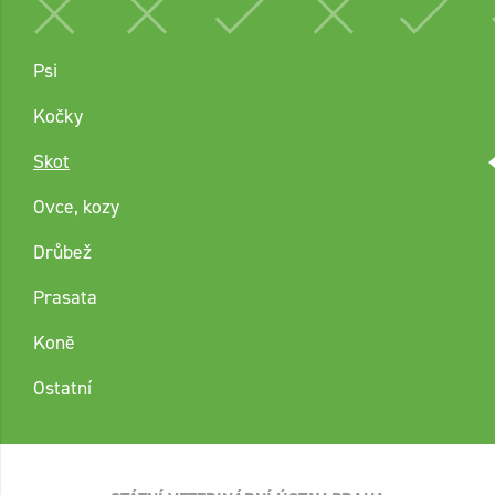
Psi
Kočky
Skot
Ovce, kozy
Drůbež
Prasata
Koně
Ostatní