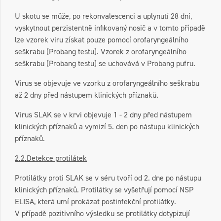
U skotu se může, po rekonvalescenci a uplynutí 28 dní,
vyskytnout perzistentně infikovaný nosič a v tomto případě
lze vzorek viru získat pouze pomocí orofaryngeálního
seškrabu (Probang testu). Vzorek z orofaryngeálního
seškrabu (Probang testu) se uchovává v Probang pufru.
Virus se objevuje ve vzorku z orofaryngeálního seškrabu
až 2 dny před nástupem klinických příznaků.
Virus SLAK se v krvi objevuje 1 - 2 dny před nástupem
klinických příznaků a vymizí 5. den po nástupu klinických
příznaků.
2.2.Detekce protilátek
Protilátky proti SLAK se v séru tvoří od 2. dne po nástupu
klinických příznaků. Protilátky se vyšetřují pomocí NSP
ELISA, která umí prokázat postinfekční protilátky.
V případě pozitivního výsledku se protilátky dotypizují