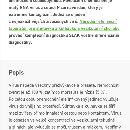
onemocnění sudokopytníků. Původcem onemocnění je
malý RNA virus z čeledi Picornaviridae, který je
extrémně kontagiózní. Jedná se o jeden
z nejnakažlivějších živočišných virů.
Národní referenční
laboratoř pro slintavku a kulhavku a vezikulární choroby
provádí komplexní diagnostiku SLAK včetně diferenciální
diagnostiky.
Popis
Virus napadá všechny přežvýkavce a prasata. Nemocnost
zvířat je až 100 %, zatímco mortalita je nízká (5 %).
Po celou dobu onemocnění ale infikovaný jedinec vylučuje
virus do vnějšího prostředí. Slintavka a kulhavka se šíří
mezi zvířaty přímo inhalační cestou nebo kontaktem. Virus
je obsažen ve velké koncentraci ve vezikulární tekutině
a slinách, ale vylučuje se močí, trusem a mlékem. Nepřímý