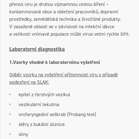
přenos viru je druhou významnou cestou šíření –
kontaminovaná obuv a oblečení pracovníků, dopravní
prostředky, zemědělská technika a živočišné produkty.
V zasažené oblasti se v závislosti na infekční dávce
a velikosti vnímavé populace může virus velmi rychle šířit.
Laboratorní diagnostika
1.Vzorky vhodné k laboratornímu vyšetření
Odběr vzorku na vyšetření přítomnosti viru v případě
podezření na SLAK:
epitel z čerstvých vezikul
vezikulární tekutina
orofaryngeální seškrab (Probang test)
stěry z bukální sliznice
sliny