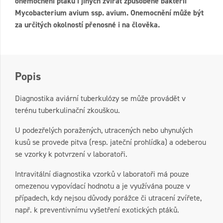
onemocnění ptáků i jiných zvířat způsobené bakterií
Mycobacterium avium ssp. avium. Onemocnění může být
za určitých okolností přenosné i na člověka.
Popis
Diagnostika aviární tuberkulózy se může provádět v
terénu tuberkulinační zkouškou.
U podezřelých poražených, utracených nebo uhynulých
kusů se provede pitva (resp. jateční prohlídka) a odeberou
se vzorky k potvrzení v laboratoři.
Intravitální diagnostika vzorků v laboratoři má pouze
omezenou vypovídací hodnotu a je využívána pouze v
případech, kdy nejsou důvody porážce či utracení zvířete,
např. k preventivnímu vyšetření exotických ptáků.