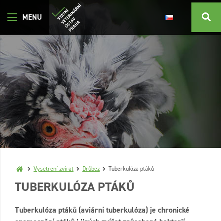
Vyšetření zvířat
Drůbež
Tuberkulóza ptáků
TUBERKULÓZA PTÁKŮ
Tuberkulóza ptáků (aviární tuberkulóza) je chronické