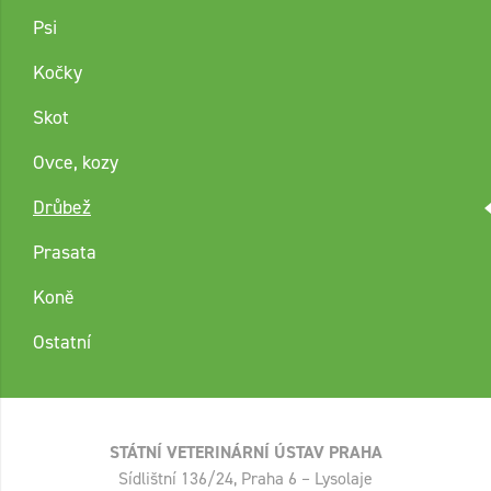
Psi
Kočky
Skot
Ovce, kozy
Drůbež
Prasata
Koně
Ostatní
STÁTNÍ VETERINÁRNÍ ÚSTAV PRAHA
Sídlištní 136/24, Praha 6 – Lysolaje